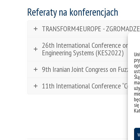
Referaty na konferencjach
TRANSFORM4EUROPE - ZGROMADZE
26th International Conference on Kn
Engineering Systems (KES2022)
Un
pry
opt
9th Iranian Joint Congress on Fuzzy a
ust
Ślą
mał
11th International Conference “Comp
uży
mie
bę
się
Ka
W