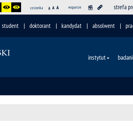
strefa p
A
wsparcie
czcionka
A
A
student
doktorant
kandydat
absolwent
pra
instytut
badani