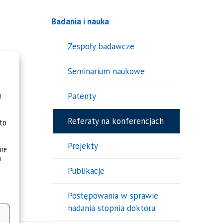
Badania i nauka
Zespoły badawcze
Seminarium naukowe
u
Patenty
Referaty na konferencjach
 to
Projekty
óre
a
Publikacje
Postępowania w sprawie
nadania stopnia doktora