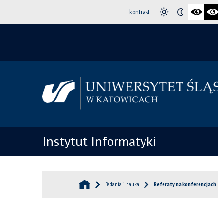
kontrast
Instytut Informatyki
Badania i nauka
Referaty na konferencjach