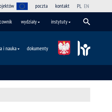
rojektów
poczta
kontakt
PL
EN
cownik
wydziały
instytuty
a i nauka
dokumenty