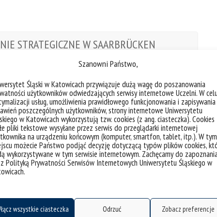
NIE STRATEGICZNE W SAARBRÜCKEN
Szanowni Państwo,
owledge-Based and Intelligent Information &
iwersytet Śląski w Katowicach przywiązuje dużą wagę do poszanowania
watności użytkowników odwiedzających serwisy internetowe Uczelni. W cel
ymalizacji usług, umożliwienia prawidłowego funkcjonowania i zapisywania
nd Intelligent Systems (CFIS2022)
awień poszczególnych użytkowników, strony internetowe Uniwersytetu
skiego w Katowicach wykorzystują tzw. cookies (z ang. ciasteczka). Cookies
e pliki tekstowe wysyłane przez serwis do przeglądarki internetowej
uter Recognition Systems” (CORES2019)
tkownika na urządzeniu końcowym (komputer, smartfon, tablet, itp.). W tym
jscu możecie Państwo podjąć decyzję dotyczącą typów plików cookies, kt
dą wykorzystywane w tym serwisie internetowym. Zachęcamy do zapoznani
 z Polityką Prywatności Serwisów Internetowych Uniwersytetu Śląskiego w
towicach.
łącz wszystkie ciasteczka
Odrzuć
Zobacz preferencje