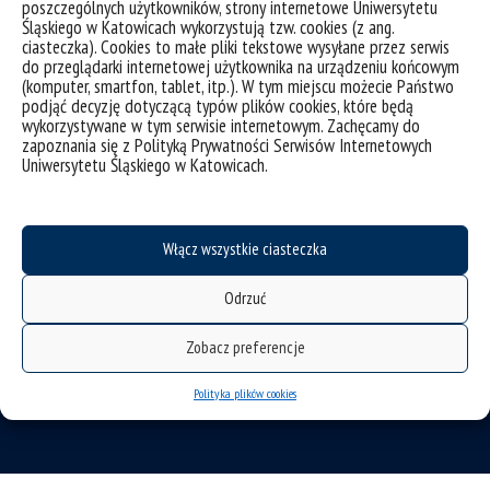
poszczególnych użytkowników, strony internetowe Uniwersytetu
Śląskiego w Katowicach wykorzystują tzw. cookies (z ang.
ciasteczka). Cookies to małe pliki tekstowe wysyłane przez serwis
do przeglądarki internetowej użytkownika na urządzeniu końcowym
(komputer, smartfon, tablet, itp.). W tym miejscu możecie Państwo
podjąć decyzję dotyczącą typów plików cookies, które będą
wykorzystywane w tym serwisie internetowym. Zachęcamy do
zapoznania się z Polityką Prywatności Serwisów Internetowych
Uniwersytetu Śląskiego w Katowicach.
deklaracja dostępności
Włącz wszystkie ciasteczka
mapa strony
Odrzuć
Instytut Literaturoznawstwa
Uniwersytetu Śląskiego w Katowicach
Zobacz preferencje
Katowice, ul. Uniwersytecka 4
Polityka plików cookies
Sosnowiec, ul. Grota-Roweckiego 5