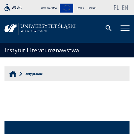
PL
EN
strefa projektów
poczta
kontakt
Instytut Literaturoznawstwa
akty prawne