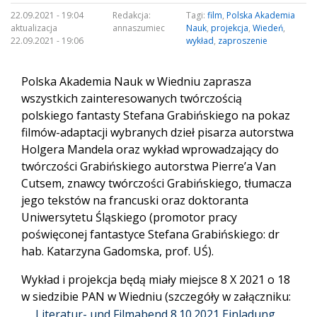
22.09.2021 - 19:04
Redakcja:
Tagi:
film
,
Polska Akademia
aktualizacja
annaszumiec
Nauk
,
projekcja
,
Wiedeń
,
22.09.2021 - 19:06
wykład
,
zaproszenie
Polska Akademia Nauk w Wiedniu zaprasza
wszystkich zainteresowanych
twórczością
polskiego fantasty Stefana Grabińskiego na pokaz
filmów-adaptacji wybranych dzieł pisarza autorstwa
Holgera Mandela
oraz wykład wprowadzający do
twórczości Grabińskiego autorstwa
Pierre’a Van
Cutsem, znawcy twórczości Grabińskiego, tłumacza
jego
tekstów na francuski oraz doktoranta
Uniwersytetu Śląskiego (promotor
pracy
poświęconej fantastyce Stefana Grabińskiego: dr
hab. Katarzyna
Gadomska, prof. UŚ).
Wykład i projekcja będą miały miejsce 8 X 2021 o
18
w siedzibie PAN w Wiedniu (szczegóły w załączniku:
Literatur- und Filmabend 8.10.2021 Einladung