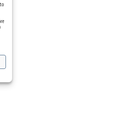
 to
óre
a