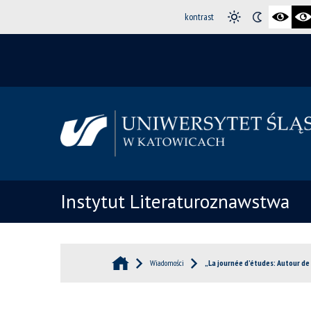
kontrast
Instytut Literaturoznawstwa
Wiadomości
„La journée d’études: Autour de