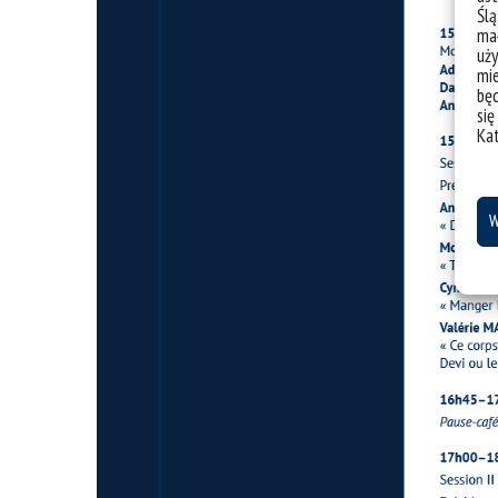
Ślą
mał
uży
mie
bę
się
Ka
W