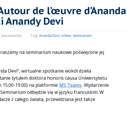
 Autour de l’œuvre d’Anand
i Anandy Devi
:
annaszumiec
Tagi:
Ananda Devi
,
online
,
seminarium
praszamy na seminarium naukowe poświęcone jej
nda Devi”, wirtualne spotkanie wokół dzieła
tanie tytułem doktora honoris causa Uniwersytetu
h 15.00-19.00) na platformie
MS Teams
. Wydarzenie
. Seminarium odbędzie się w języku francuskim. W
acze z całego świata, przewidziana jest także