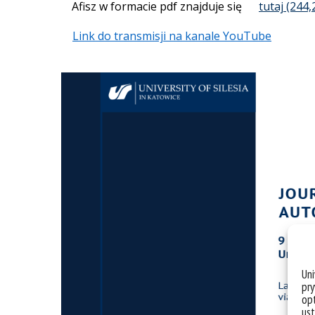
Afisz w formacie pdf znajduje się
tutaj
Link do transmisji na kanale YouTube
Un
pry
opt
ust