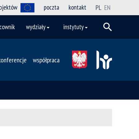
rojektów
poczta
kontakt
PL
EN
cownik
wydziały
instytuty
konferencje
współpraca