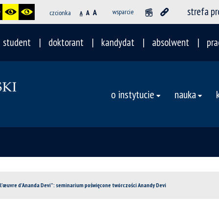
strefa p
A
wsparcie
czcionka
A
A
student
doktorant
kandydat
absolwent
pra
o instytucie
nauka
 l’œuvre d’Ananda Devi”: seminarium poświęcone twórczości Anandy Devi