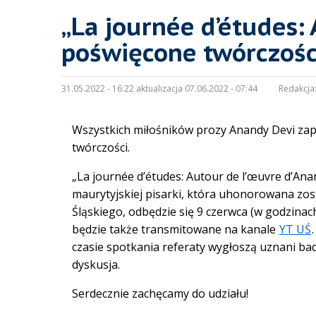
„La journée d’études:
poświęcone twórczośc
31.05.2022 - 16:22 aktualizacja 07.06.2022 - 07:44
Redakcja
Wszystkich miłośników prozy Anandy Devi za
twórczości.
„La journée d’études: Autour de l’œuvre d’Ana
maurytyjskiej pisarki, która uhonorowana zos
Śląskiego, odbędzie się 9 czerwca (w godzinac
będzie także transmitowane na kanale
YT UŚ
czasie spotkania referaty wygłoszą uznani bad
dyskusja.
Serdecznie zachęcamy do udziału!