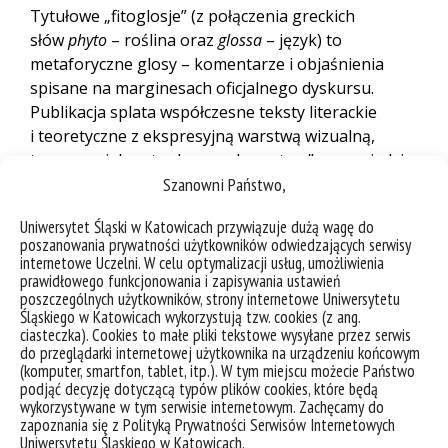
Tytułowe „fitoglosje” (z połączenia greckich
słów
phyto
– roślina oraz
glossa
– język) to
metaforyczne glosy – komentarze i objaśnienia
spisane na marginesach oficjalnego dyskursu.
Publikacja splata współczesne teksty literackie
i teoretyczne z ekspresyjną warstwą wizualną,
tworząc wielogatunkowy „ekosystem” wypowiedzi.
Szanowni Państwo,
Autorzy badają w niej, w jaki sposób zmysłowe
doświadczanie roślinności nieużytków i terenów
Uniwersytet Śląski w Katowicach przywiązuje dużą wagę do
postindustrialnych kształtuje lokalną tożsamość
poszanowania prywatności użytkowników odwiedzających serwisy
oraz wypracowuje nowe formy komunikacji
internetowe Uczelni. W celu optymalizacji usług, umożliwienia
międzygatunkowej.
prawidłowego funkcjonowania i zapisywania ustawień
poszczególnych użytkowników, strony internetowe Uniwersytetu
Śląskiego w Katowicach wykorzystują tzw. cookies (z ang.
„Fitoglosje. Słownik roślinno-ludzkich spoufaleń”
ciasteczka). Cookies to małe pliki tekstowe wysyłane przez serwis
do przeglądarki internetowej użytkownika na urządzeniu końcowym
Redakcja publikacji i autorstwo tekstów: Joanna
(komputer, smartfon, tablet, itp.). W tym miejscu możecie Państwo
Soćko, Paweł Szeibel, Joanna Zdzienicka-Obałek.
podjąć decyzję dotyczącą typów plików cookies, które będą
wykorzystywane w tym serwisie internetowym. Zachęcamy do
Projekt graficzny: Anna Kopaczewska.
zapoznania się z Polityką Prywatności Serwisów Internetowych
Uniwersytetu Śląskiego w Katowicach.