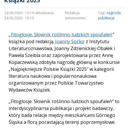
Książki 2025″
24.06.2026 - 10:19 aktualizacja
Redakcja:
Tagi:
nagroda
,
24.06.2026 - 10:19
annaszumiec
publikacje
„
Fitoglosje. Słownik roślinno-ludzkich spoufaleń
”
książka pod redakcją
Joanny Soćko
z Instytutu
Literaturoznawstwa, Joanny Zdzienickiej-Obałek i
Paweła Szeibla oraz zaprojektowana przez Annę
Kopaczewską zdobyła nagrodę główną w konkursie
„Najpiękniejsze Polskie Książki 2025″ w kategorii
literatura naukowa i popularnonaukowa
organizowanym przez Polskie Towarzystwo
Wydawców Książek.
„Fitoglosje. Słownik roślinno-ludzkich spoufaleń” to
interdyscyplinarna publikacja i projekt badawczy,
który bada relacje między mieszkańcami Górnego
Śląska a florą porastającą tereny poprzemysłowe.