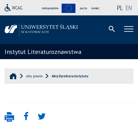
PL
EN
strefa projektów
poczta
kontakt
Instytut Literaturoznawstwa
akty prawne
Akty Dyrektora Instytutu