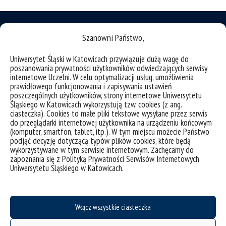
Szanowni Państwo,
Uniwersytet Śląski w Katowicach przywiązuje dużą wagę do
deklaracja dostępności
poszanowania prywatności użytkowników odwiedzających serwisy
internetowe Uczelni. W celu optymalizacji usług, umożliwienia
mapa strony
prawidłowego funkcjonowania i zapisywania ustawień
poszczególnych użytkowników, strony internetowe Uniwersytetu
Instytut Literaturoznawstwa
Śląskiego w Katowicach wykorzystują tzw. cookies (z ang.
Uniwersytetu Śląskiego w Katowicach
ciasteczka). Cookies to małe pliki tekstowe wysyłane przez serwis
do przeglądarki internetowej użytkownika na urządzeniu końcowym
(komputer, smartfon, tablet, itp.). W tym miejscu możecie Państwo
Katowice, ul. Uniwersytecka 4
podjąć decyzję dotyczącą typów plików cookies, które będą
wykorzystywane w tym serwisie internetowym. Zachęcamy do
Sosnowiec, ul. Grota-Roweckiego 5
zapoznania się z Polityką Prywatności Serwisów Internetowych
Uniwersytetu Śląskiego w Katowicach.
Projekt Zintegrowany Program Rozwoju Uniwersytetu Śląskiego w Katowicach
współfinansowany przez Unię Europejską z Europejskiego Funduszu Społecznego w
Włącz wszystkie ciasteczka
ramach Programu Operacyjnego Wiedza Edukacja Rozwój na lata 2014˗2020.