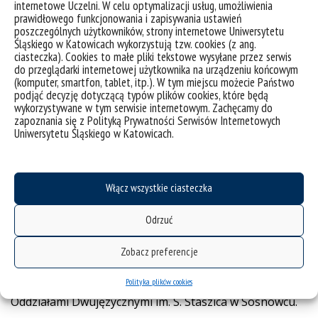
internetowe Uczelni. W celu optymalizacji usług, umożliwienia
„Antyk dla każdego”
prawidłowego funkcjonowania i zapisywania ustawień
poszczególnych użytkowników, strony internetowe Uniwersytetu
Śląskiego w Katowicach wykorzystują tzw. cookies (z ang.
ciasteczka). Cookies to małe pliki tekstowe wysyłane przez serwis
Termin:
12 kwietnia 2019 roku
do przeglądarki internetowej użytkownika na urządzeniu końcowym
(komputer, smartfon, tablet, itp.). W tym miejscu możecie Państwo
podjąć decyzję dotyczącą typów plików cookies, które będą
Miejsce:
Wydział Filologiczny UŚ, Katowice
wykorzystywane w tym serwisie internetowym. Zachęcamy do
zapoznania się z Polityką Prywatności Serwisów Internetowych
Organizatorzy:
dr Edyta Gryksa (z dr Patrycją
Uniwersytetu Śląskiego w Katowicach.
Matusiak)
Dzień Otwarty Filologii Klasycznej
Włącz wszystkie ciasteczka
Integracyjnymi częściami w/w wydarzenia były:
konferencja naukowa „Antyk dla każdego” oraz
Odrzuć
konkurs „Antyk oczami współczesnych”
(współorganizowany przez Koło Młodych Klasyków) –
Zobacz preferencje
skierowany do uczniów szkół ponadgimnazjalnych.
Polityka plików cookies
Laureatami konkursu zostali uczniowie IV LO z
Oddziałami Dwujęzycznymi im. S. Staszica w Sosnowcu.