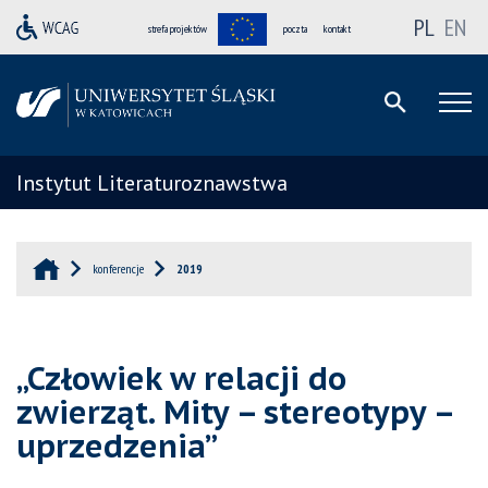
PL
EN
strefa projektów
poczta
kontakt
Instytut Literaturoznawstwa
konferencje
2019
„Człowiek w relacji do
zwierząt. Mity – stereotypy –
uprzedzenia”