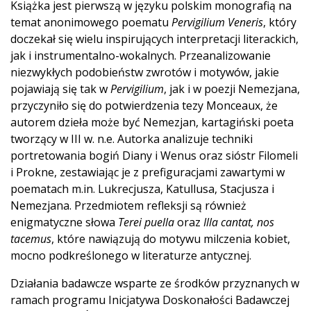
Książka jest pierwszą w języku polskim monografią na
temat anonimowego poematu
Pervigilium Veneris
, który
doczekał się wielu inspirujących interpretacji literackich,
jak i instrumentalno-wokalnych. Przeanalizowanie
niezwykłych podobieństw zwrotów i motywów, jakie
pojawiają się tak w
Pervigilium
, jak i w poezji Nemezjana,
przyczyniło się do potwierdzenia tezy Monceaux, że
autorem dzieła może być Nemezjan, kartagiński poeta
tworzący w III w. n.e. Autorka analizuje techniki
portretowania bogiń Diany i Wenus oraz sióstr Filomeli
i Prokne, zestawiając je z prefiguracjami zawartymi w
poematach m.in. Lukrecjusza, Katullusa, Stacjusza i
Nemezjana. Przedmiotem refleksji są również
enigmatyczne słowa
Terei puella
oraz
Illa cantat, nos
tacemus
, które nawiązują do motywu milczenia kobiet,
mocno podkreślonego w literaturze antycznej.
Działania badawcze wsparte ze środków przyznanych w
ramach programu Inicjatywa Doskonałości Badawczej