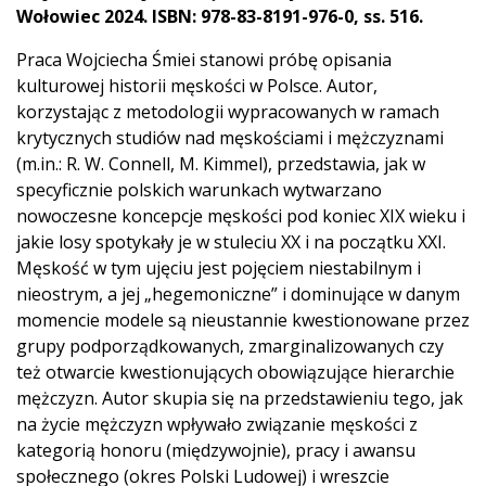
Wołowiec 2024. ISBN: 978-83-8191-976-0, ss. 516.
Praca Wojciecha Śmiei stanowi próbę opisania
kulturowej historii męskości w Polsce. Autor,
korzystając z metodologii wypracowanych w ramach
krytycznych studiów nad męskościami i mężczyznami
(m.in.: R. W. Connell, M. Kimmel), przedstawia, jak w
specyficznie polskich warunkach wytwarzano
nowoczesne koncepcje męskości pod koniec XIX wieku i
jakie losy spotykały je w stuleciu XX i na początku XXI.
Męskość w tym ujęciu jest pojęciem niestabilnym i
nieostrym, a jej „hegemoniczne” i dominujące w danym
momencie modele są nieustannie kwestionowane przez
grupy podporządkowanych, zmarginalizowanych czy
też otwarcie kwestionujących obowiązujące hierarchie
mężczyzn. Autor skupia się na przedstawieniu tego, jak
na życie mężczyzn wpływało związanie męskości z
kategorią honoru (międzywojnie), pracy i awansu
społecznego (okres Polski Ludowej) i wreszcie