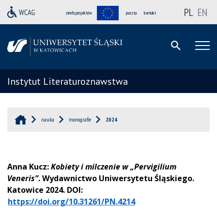
PL
EN
strefa projektów
poczta
kontakt
Instytut Literaturoznawstwa
nauka
monografie
2024
Anna Kucz:
Kobiety i milczenie w „Pervigilium
Veneris”
. Wydawnictwo Uniwersytetu Śląskiego.
Katowice 2024. DOI:
https://doi.org/10.31261/PN.4214