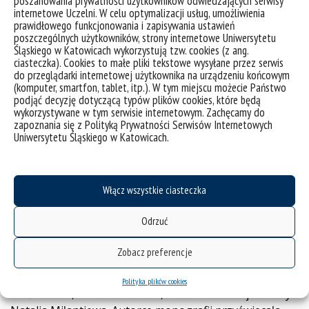
poszanowania prywatności użytkowników odwiedzających serwisy
powstającego tekstu oraz biorąc pod uwagę
internetowe Uczelni. W celu optymalizacji usług, umożliwienia
wielowiekową dominację pisarstwa męskiego nad
prawidłowego funkcjonowania i zapisywania ustawień
kobiecym, autorka zdecydowała się poddać analizie
poszczególnych użytkowników, strony internetowe Uniwersytetu
Śląskiego w Katowicach wykorzystują tzw. cookies (z ang.
wyłącznie sztuki napisane przez kobiety. Punktem
ciasteczka). Cookies to małe pliki tekstowe wysyłane przez serwis
wyjścia dla rozważań w rozprawie było przeświadczenie,
do przeglądarki internetowej użytkownika na urządzeniu końcowym
że każdy kobiecy głos w literaturze zaburza męską
(komputer, smartfon, tablet, itp.). W tym miejscu możecie Państwo
podjąć decyzję dotyczącą typów plików cookies, które będą
hegemonię, rozszerza perspektywę postrzegania
wykorzystywane w tym serwisie internetowym. Zachęcamy do
świata i umożliwia wypowiedzenie tego, co dotąd było
zapoznania się z Polityką Prywatności Serwisów Internetowych
niemożliwe. Takie stanowisko pozwoliło na
Uniwersytetu Śląskiego w Katowicach.
interpretację twórczości kobiet-dramatopisarek z
uwzględnieniem ich związków z politycznością i
zaangażowaniem społecznym literatury.
Włącz wszystkie ciasteczka
Studium poświęcone zostało twórczości najmłodszego
Odrzuć
pokolenia dramatopisarek rosyjskich, tzn. tych, których
debiut przypadł na początek XXI wieku lub później.
Zobacz preferencje
Uwaga została skierowana na utwory takich autorek
jak Jarosława Pulinowicz, Olga Szylajewa, Irina
Polityka plików cookies
Waśkowska, Polina Borodina, Swietłana Pietrijczuk czy