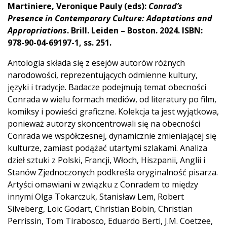
Martiniere, Veronique Pauly (eds):
Conrad’s
Presence in Contemporary Culture: Adaptations and
Appropriations
. Brill
. Leiden – Boston. 2024. ISBN:
978-90-04-69197-1, ss. 251.
Antologia składa się z esejów autorów różnych
narodowości, reprezentujących odmienne kultury,
języki i tradycje. Badacze podejmują temat obecności
Conrada w wielu formach mediów, od literatury po film,
komiksy i powieści graficzne. Kolekcja ta jest wyjątkowa,
ponieważ autorzy skoncentrowali się na obecności
Conrada we współczesnej, dynamicznie zmieniającej się
kulturze, zamiast podążać utartymi szlakami. Analiza
dzieł sztuki z Polski, Francji, Włoch, Hiszpanii, Anglii i
Stanów Zjednoczonych podkreśla oryginalność pisarza.
Artyści omawiani w związku z Conradem to między
innymi Olga Tokarczuk, Stanisław Lem, Robert
Silveberg, Loic Godart, Christian Bobin, Christian
Perrissin, Tom Tirabosco, Eduardo Berti, J.M. Coetzee,