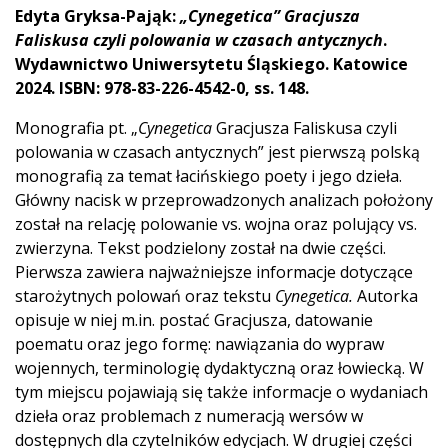
Edyta Gryksa-Pająk:
„Cynegetica” Gracjusza
Faliskusa czyli polowania w czasach antycznych
.
Wydawnictwo Uniwersytetu Śląskiego. Katowice
2024. ISBN: 978-83-226-4542-0, ss. 148.
Monografia pt. „
Cynegetica
Gracjusza Faliskusa czyli
polowania w czasach antycznych” jest pierwszą polską
monografią za temat łacińskiego poety i jego dzieła.
Główny nacisk w przeprowadzonych analizach położony
został na relację polowanie vs. wojna oraz polujący vs.
zwierzyna. Tekst podzielony został na dwie części.
Pierwsza zawiera najważniejsze informacje dotyczące
starożytnych polowań oraz tekstu
Cynegetica.
Autorka
opisuje w niej m.in. postać Gracjusza, datowanie
poematu oraz jego formę: nawiązania do wypraw
wojennych, terminologię dydaktyczną oraz łowiecką. W
tym miejscu pojawiają się także informacje o wydaniach
dzieła oraz problemach z numeracją wersów w
dostępnych dla czytelników edycjach. W drugiej części