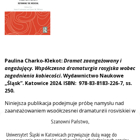
Paulina Charko-Klekot:
Dramat zaangażowany i
angażujący. Współczesna dramaturgia rosyjska wobec
zagadnienia kobiecości
. Wydawnictwo Naukowe
„Śląsk”. Katowice 2024. ISBN: 978-83-8183-226-7, ss.
250.
Niniejsza publikacja podejmuje próbę namysłu nad
zaangażowaniem współczesnej dramaturgii rosyjskiej w
zakresie definiowania i przedefiniowywania roli kobiety
Szanowni Państwo,
we współczesnym świecie. Przyjmując założenie, że
figura autora jest ważnym elementem składowym
Uniwersytet Śląski w Katowicach przywiązuje dużą wagę do