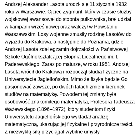
Andrzej Aleksander Lasota urodził się 11 stycznia 1932
roku w Warszawie. Ojciec Zygmunt, który w czasie służby
wojskowej awansował do stopnia pułkownika, brał udział
w kampanii wrześniowej oraz walczył w Powstaniu
Warszawskim. Losy wojenne zmusiły rodzinę Lasotów do
wyjazdu do Krakowa, a następnie do Poznania, gdzie
Andrzej Lasota zdał egzamin dojrzałości w Państwowej
Szkole Ogólnokształcącej Stopnia Licealnego im. I.
Paderewskiego. Zaraz po maturze, w roku 1951, Andrzej
Lasota wrócił do Krakowa i rozpoczął studia fizyczne na
Uniwersytecie Jagiellońskim. Mimo że fizyka będzie Go
pasjonować zawsze, po dwóch latach zmieni kierunek
studiów na matematykę. Powodem tej zmiany była
osobowość znakomitego matematyka, Profesora Tadeusza
Ważewskiego (1896–1972), który studentom fizyki
Uniwersytetu Jagiellońskiego wykładał analizę
matematyczną, ukazując jej fizykalne i przyrodnicze treści.
Z niezwykłą siłą przyciągał wybitne umysły.