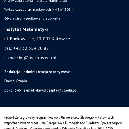
Archiwalna strona Instytutu Matematyki
Wykaz czasopism naukowych MNiSW (2024)
Edycja strony profilowej pracownika
Instytut Matematyki
ul. Bankowa 14,
40-007 Katowice
tel.:
+48 32 359 20 82
e-mail:
im@math.us.edu.pl
Redakcja i administracja strony www:
Dawid Czapla
pokój 546, e-mail:
dawid.czapla@us.edu.pl
Projekt Zintegrowany Program Rozwoju Uniwersytetu Śląskiego w Katowicach
współfinansowany przez Unię Europejską z Europejskiego Funduszu Społecznego w
ramach Programu Operacyjnego Wiedza Edukacja Rozwój na lata 2014˗2020.