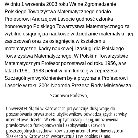
W dniu 1 września 2003 roku Walne Zgromadzenie
Polskiego Towarzystwa Matematycznego nadało
Profesorowi Andrzejowi Lasocie godność członka
honorowego Polskiego Towarzystwa Matematycznego za
wybitne osiągnięcia naukowe w dziedzinie matematyki i jej
zastosowań oraz za osiągnięcia w kształceniu
matematycznej kadry naukowej i zasługi dla Polskiego
Towarzystwa Matematycznego. W Polskim Towarzystwie
Matematycznym Profesor pozostawał od roku 1956, a w
latach 1981–1983 pełnił w nim funkcję wiceprezesa.
Szczególnym wyróżnieniem była przyznana Profesorowi
Lasocie w roku 2004 Nagroda Prezesa Rady Ministrów za
wybitny dorobek naukowy.
Szanowni Państwo,
Profesor był uczonym niezwykle inspirującym dla
Uniwersytet Śląski w Katowicach przywiązuje dużą wagę do
otoczenia, stąd w jego dorobku liczne prace
poszanowania prywatności użytkowników odwiedzających serwisy
internetowe Uczelni. W celu optymalizacji usług, umożliwienia
współautorskie. Niektóre z nich mają charakter
prawidłowego funkcjonowania i zapisywania ustawień
interdyscyplinarny. Spektakularnym przykładem tego
poszczególnych użytkowników, strony internetowe Uniwersytetu
rodzaju osiągnięć jest, wyróżniona w 1977 roku nagrodą
Śląskiego w Katowicach wykorzystują tzw. cookies (z ang.