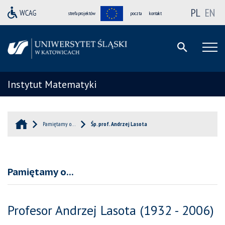
PL
EN
strefa projektów
poczta
kontakt
Instytut Matematyki
Pamiętamy o…
Śp. prof. Andrzej Lasota
Pamiętamy o...
Profesor Andrzej Lasota (1932 - 2006)