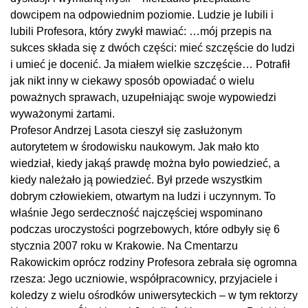
dowcipem na odpowiednim poziomie. Ludzie je lubili i
lubili Profesora, który zwykł mawiać: …mój przepis na
sukces składa się z dwóch części: mieć szczęście do ludzi
i umieć je docenić. Ja miałem wielkie szczęście… Potrafił
jak nikt inny w ciekawy sposób opowiadać o wielu
poważnych sprawach, uzupełniając swoje wypowiedzi
wyważonymi żartami.
Profesor Andrzej Lasota cieszył się zasłużonym
autorytetem w środowisku naukowym. Jak mało kto
wiedział, kiedy jakąś prawdę można było powiedzieć, a
kiedy należało ją powiedzieć. Był przede wszystkim
dobrym człowiekiem, otwartym na ludzi i uczynnym. To
właśnie Jego serdeczność najczęściej wspominano
podczas uroczystości pogrzebowych, które odbyły się 6
stycznia 2007 roku w Krakowie. Na Cmentarzu
Rakowickim oprócz rodziny Profesora zebrała się ogromna
rzesza: Jego uczniowie, współpracownicy, przyjaciele i
koledzy z wielu ośrodków uniwersyteckich – w tym rektorzy