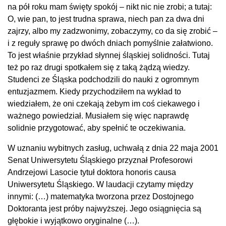
na pół roku mam święty spokój – nikt nic nie zrobi; a tutaj:
O, wie pan, to jest trudna sprawa, niech pan za dwa dni
zajrzy, albo my zadzwonimy, zobaczymy, co da się zrobić –
i z reguły sprawę po dwóch dniach pomyślnie załatwiono.
To jest właśnie przykład słynnej śląskiej solidności. Tutaj
też po raz drugi spotkałem się z taką żądzą wiedzy.
Studenci ze Śląska podchodzili do nauki z ogromnym
entuzjazmem. Kiedy przychodziłem na wykład to
wiedziałem, że oni czekają żebym im coś ciekawego i
ważnego powiedział. Musiałem się więc naprawdę
solidnie przygotować, aby spełnić te oczekiwania.
W uznaniu wybitnych zasług, uchwałą z dnia 22 maja 2001
Senat Uniwersytetu Śląskiego przyznał Profesorowi
Andrzejowi Lasocie tytuł doktora honoris causa
Uniwersytetu Śląskiego. W laudacji czytamy między
innymi: (…) matematyka tworzona przez Dostojnego
Doktoranta jest próby najwyższej. Jego osiągnięcia są
głębokie i wyjątkowo oryginalne (…).