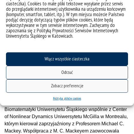
ciasteczka). Cookies to małe pliki tekstowe wysyłane przez serwis
naukową Wydziału Nauk Medycznych PAN, seria prac
do przeglądarki internetowej użytkownika na urządzeniu końcowym
napisanych z docent Marią Ważewską-Czyżewską
(komputer, smartfon, tablet, itp.). W tym miejscu możecie Państwo
dotyczących modelu matematycznego procesu reprodukcji
podjąć decyzję dotyczącą typów plików cookies, które będą
wykorzystywane w tym serwisie internetowym. Zachęcamy do
krwinek. Wyniki te były wykorzystane przez Marię
zapoznania się z Polityką Prywatności Serwisów Internetowych
Ważewską-Czyżewską w praktyce klinicznej, przy leczeniu
Uniwersytetu Śląskiego w Katowicach.
pewnych typów anemii polekowej. D
ocent Ważewska,
wykorzystując do planowanej terapii rozwiązania
badanego przez nas równania różniczkowego, pomogła w
Włącz wszystkie ciasteczka
istotny sposób kilku pacjentom z anemią polekową. Jeżeli
nawet w minimalnym stopniu moja praca się do tego
Odrzuć
przyczyniła, to może jest to najwartościowsza rzecz, jaką w
życiu zrobiłem…
Zobacz preferencje
Pracę nad modelami wzrostu i różnicowania komórek
Polityka plików cookies
prowadził kierowany przez Profesora Lasotę Zakład
Biomatematyki Uniwersytetu Śląskiego wspólnie z Center
of Nonlinear Dynamics Uniwersytetu McGilla w Montrealu,
którym kierował zaprzyjaźniony z Profesorem Michael C.
Mackey. Współpraca z M. C. Mackeyem zaowocowała