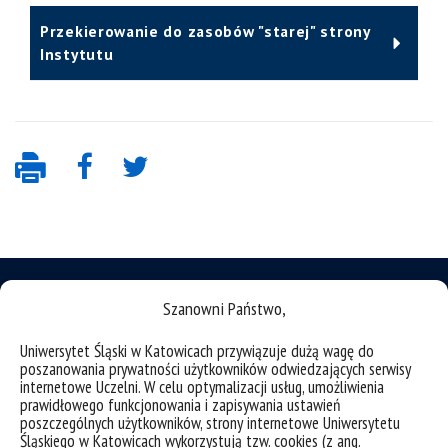
Przekierowanie do zasobów "starej" strony
Instytutu
Szanowni Państwo,
Uniwersytet Śląski w Katowicach przywiązuje dużą wagę do
deklaracja dostępności
poszanowania prywatności użytkowników odwiedzających serwisy
internetowe Uczelni. W celu optymalizacji usług, umożliwienia
mapa strony
prawidłowego funkcjonowania i zapisywania ustawień
Witryna Wydziału Nauk Ścisłych i Technicznych
poszczególnych użytkowników, strony internetowe Uniwersytetu
Śląskiego w Katowicach wykorzystują tzw. cookies (z ang.