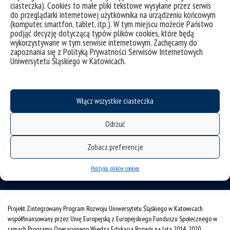
Archiwalna strona Instytutu Matematyki
ciasteczka). Cookies to małe pliki tekstowe wysyłane przez serwis
do przeglądarki internetowej użytkownika na urządzeniu końcowym
Wykaz czasopism naukowych MNiSW (2024)
(komputer, smartfon, tablet, itp.). W tym miejscu możecie Państwo
podjąć decyzję dotyczącą typów plików cookies, które będą
Edycja strony profilowej pracownika
wykorzystywane w tym serwisie internetowym. Zachęcamy do
zapoznania się z Polityką Prywatności Serwisów Internetowych
Instytut Matematyki
Uniwersytetu Śląskiego w Katowicach.
ul. Bankowa 14,
40-007 Katowice
tel.:
+48 32 359 20 82
Włącz wszystkie ciasteczka
e-mail:
im@math.us.edu.pl
Odrzuć
Redakcja i administracja strony www:
Dawid Czapla
Zobacz preferencje
pokój 546, e-mail:
dawid.czapla@us.edu.pl
Polityka plików cookies
Projekt Zintegrowany Program Rozwoju Uniwersytetu Śląskiego w Katowicach
współfinansowany przez Unię Europejską z Europejskiego Funduszu Społecznego w
ramach Programu Operacyjnego Wiedza Edukacja Rozwój na lata 2014˗2020.