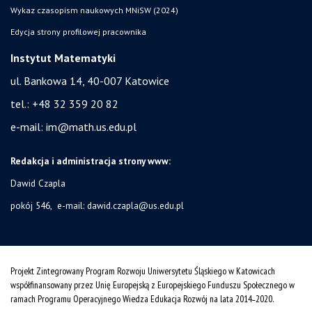
Wykaz czasopism naukowych MNiSW (2024)
Edycja strony profilowej pracownika
Instytut Matematyki
ul. Bankowa 14,
40-007 Katowice
tel.:
+48 32 359 20 82
e-mail:
im@math.us.edu.pl
Redakcja i administracja strony www:
Dawid Czapla
pokój 546, e-mail:
dawid.czapla@us.edu.pl
Projekt Zintegrowany Program Rozwoju Uniwersytetu Śląskiego w Katowicach
współfinansowany przez Unię Europejską z Europejskiego Funduszu Społecznego w
ramach Programu Operacyjnego Wiedza Edukacja Rozwój na lata 2014˗2020.