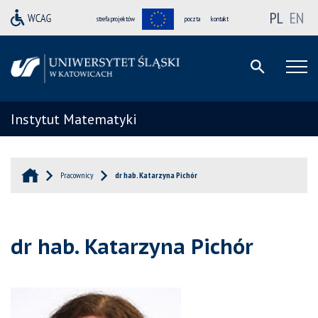
PL
EN
strefa projektów
poczta
kontakt
Instytut Matematyki
Pracownicy
dr hab. Katarzyna Pichór
dr hab. Katarzyna Pichór