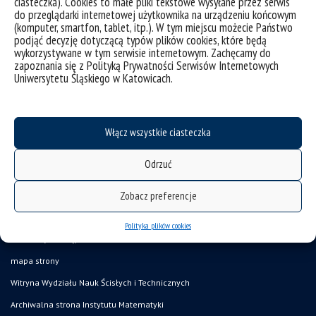
ciasteczka). Cookies to małe pliki tekstowe wysyłane przez serwis
do przeglądarki internetowej użytkownika na urządzeniu końcowym
(komputer, smartfon, tablet, itp.). W tym miejscu możecie Państwo
podjąć decyzję dotyczącą typów plików cookies, które będą
Publikacje
wykorzystywane w tym serwisie internetowym. Zachęcamy do
zapoznania się z Polityką Prywatności Serwisów Internetowych
Uniwersytetu Śląskiego w Katowicach.
Włącz wszystkie ciasteczka
Odrzuć
Zobacz preferencje
Polityka plików cookies
deklaracja dostępności
mapa strony
Witryna Wydziału Nauk Ścisłych i Technicznych
Archiwalna strona Instytutu Matematyki