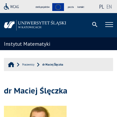
PL
EN
strefa projektów
poczta
kontakt
Instytut Matematyki
Pracownicy
dr Maciej Ślęczka
dr Maciej Ślęczka