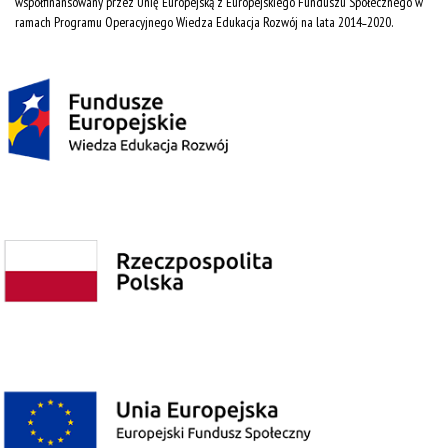
współfinansowany przez Unię Europejską z Europejskiego Funduszu Społecznego w
ramach Programu Operacyjnego Wiedza Edukacja Rozwój na lata 2014˗2020.