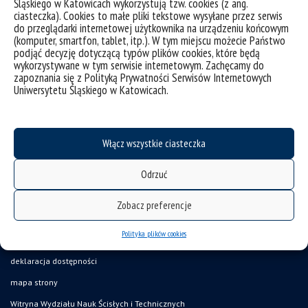
Śląskiego w Katowicach wykorzystują tzw. cookies (z ang.
ciasteczka). Cookies to małe pliki tekstowe wysyłane przez serwis
Plan zajęć
do przeglądarki internetowej użytkownika na urządzeniu końcowym
(komputer, smartfon, tablet, itp.). W tym miejscu możecie Państwo
podjąć decyzję dotyczącą typów plików cookies, które będą
wykorzystywane w tym serwisie internetowym. Zachęcamy do
Publikacje
zapoznania się z Polityką Prywatności Serwisów Internetowych
Uniwersytetu Śląskiego w Katowicach.
Włącz wszystkie ciasteczka
Odrzuć
Zobacz preferencje
Polityka plików cookies
deklaracja dostępności
mapa strony
Witryna Wydziału Nauk Ścisłych i Technicznych