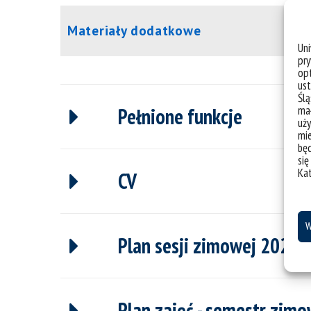
Materiały dodatkowe
Un
pry
opt
ust
Ślą
mał
Pełnione funkcje
uży
mie
bę
się
Ka
CV
W
Plan sesji zimowej 2023
Plan zajęć - semestr zim