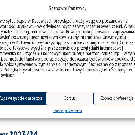
Szanowni Państwo,
iwersytet Śląski w Katowicach przywiązuje dużą wagę do poszanowania
watności użytkowników odwiedzających serwisy internetowe Uczelni. W cel
ymalizacji usług, umożliwienia prawidłowego funkcjonowania i zapisywania
awień poszczególnych użytkowników, strony internetowe Uniwersytetu
skiego w Katowicach wykorzystują tzw. cookies (z ang. ciasteczka). Cookies
e pliki tekstowe wysyłane przez serwis do przeglądarki internetowej
tkownika na urządzeniu końcowym (komputer, smartfon, tablet, itp.). W tym
jscu możecie Państwo podjąć decyzję dotyczącą typów plików cookies, kt
dą wykorzystywane w tym serwisie internetowym. Zachęcamy do zapoznani
 z Polityką Prywatności Serwisów Internetowych Uniwersytetu Śląskiego w
towicach.
łącz wszystkie ciasteczka
Odrzuć
Zobacz preferencje
/2024
Polityka plików cookies
owy 2023/24