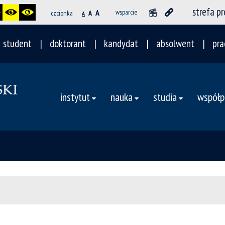
strefa p
A
wsparcie
czcionka
A
A
student
doktorant
kandydat
absolwent
pra
instytut
nauka
studia
współp