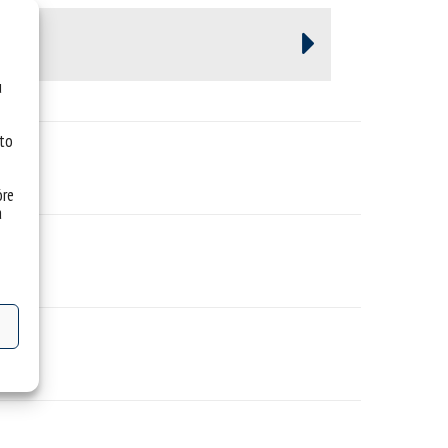
u
 to
óre
a