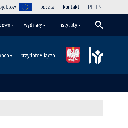
rojektów
poczta
kontakt
PL
EN
cownik
wydziały
instytuty
raca
przydatne łącza