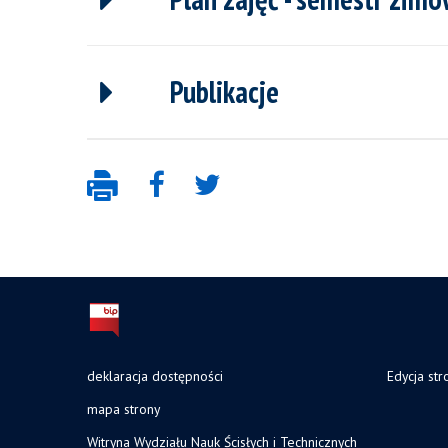
Publikacje
deklaracja dostępności
Edycja str
mapa strony
Witryna Wydziału Nauk Ścisłych i Technicznych