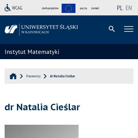
PL
EN
strefa projektów
poczta
kontakt
Instytut Matematyki
Pracownicy
dr Natalia Cieślar
dr Natalia Cieślar