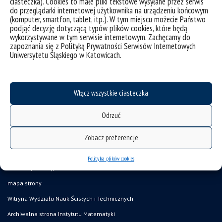
ciasteczka). Cookies to małe pliki tekstowe wysyłane przez serwis
do przeglądarki internetowej użytkownika na urządzeniu końcowym
(komputer, smartfon, tablet, itp.). W tym miejscu możecie Państwo
podjąć decyzję dotyczącą typów plików cookies, które będą
Publikacje
wykorzystywane w tym serwisie internetowym. Zachęcamy do
zapoznania się z Polityką Prywatności Serwisów Internetowych
Uniwersytetu Śląskiego w Katowicach.
Włącz wszystkie ciasteczka
Odrzuć
Zobacz preferencje
Polityka plików cookies
deklaracja dostępności
mapa strony
Witryna Wydziału Nauk Ścisłych i Technicznych
Archiwalna strona Instytutu Matematyki