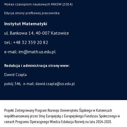
Wykaz czasopism naukowych MNiSW (2024)
Edycja strony profilowej pracownika
Instytut Matematyki
ul. Bankowa 14,
40-007 Katowice
tel.:
+48 32 359 20 82
e-mail:
im@math.us.edu.pl
Redakcja i administracja strony www:
Dawid Czapla
pokój 546, e-mail:
dawid.czapla@us.edu.pl
Projekt Zintegrowany Program Rozwoju Uniwersytetu Śląskiego w Katowicach
współfinansowany przez Unię Europejską z Europejskiego Funduszu Społecznego w
ramach Programu Operacyjnego Wiedza Edukacja Rozwój na lata 2014˗2020.