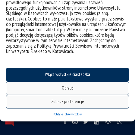
prawidłowego funkcjonowania i zapisywania ustawień
poszczególnych użytkowników, strony internetowe Uniwersytetu
Plan zajęć
Śląskiego w Katowicach wykorzystują tzw. cookies (z ang.
ciasteczka). Cookies to małe pliki tekstowe wysyłane przez serwis
do przeglądarki internetowej użytkownika na urządzeniu końcowym
(komputer, smartfon, tablet, itp.). W tym miejscu możecie Państwo
Publikacje
podjąć decyzję dotyczącą typów plików cookies, które będą
wykorzystywane w tym serwisie internetowym. Zachęcamy do
zapoznania się z Polityką Prywatności Serwisów Internetowych
Uniwersytetu Śląskiego w Katowicach.
Włącz wszystkie ciasteczka
Odrzuć
Zobacz preferencje
Polityka plików cookies