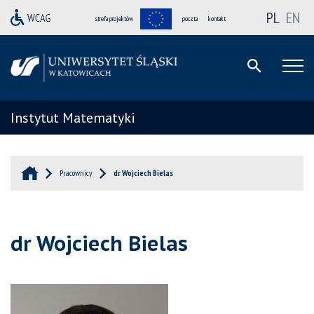
PL
EN
strefa projektów
poczta
kontakt
Instytut Matematyki
Pracownicy
dr Wojciech Bielas
dr Wojciech Bielas