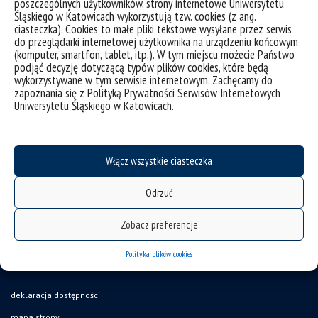
poszczególnych użytkowników, strony internetowe Uniwersytetu
Śląskiego w Katowicach wykorzystują tzw. cookies (z ang.
ciasteczka). Cookies to małe pliki tekstowe wysyłane przez serwis
do przeglądarki internetowej użytkownika na urządzeniu końcowym
Publikacje
(komputer, smartfon, tablet, itp.). W tym miejscu możecie Państwo
podjąć decyzję dotyczącą typów plików cookies, które będą
wykorzystywane w tym serwisie internetowym. Zachęcamy do
zapoznania się z Polityką Prywatności Serwisów Internetowych
Konferencje naukowe
Uniwersytetu Śląskiego w Katowicach.
Włącz wszystkie ciasteczka
Odrzuć
Zobacz preferencje
Polityka plików cookies
deklaracja dostępności
mapa strony