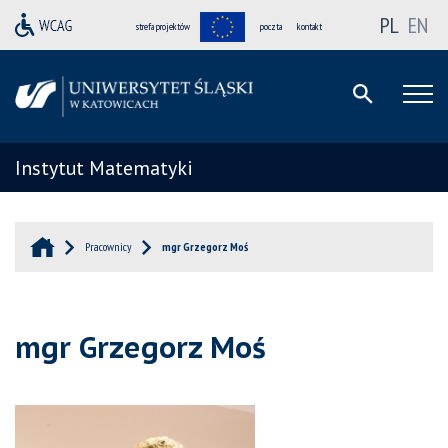
PL
EN
strefa projektów
poczta
kontakt
Instytut Matematyki
Pracownicy
mgr Grzegorz Moś
mgr Grzegorz Moś