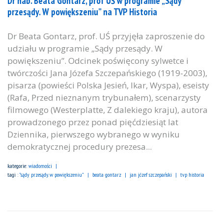
Dr hab. Beata Gontarz, prof UŚ w programie „Sądy
przesądy. W powiększeniu” na TVP Historia
Dr Beata Gontarz, prof. UŚ przyjęła zaproszenie do
udziału w programie „Sądy przesądy. W
powiększeniu”. Odcinek poświęcony sylwetce i
twórczości Jana Józefa Szczepańskiego (1919-2003),
pisarza (powieści Polska Jesień, Ikar, Wyspa), eseisty
(Rafa, Przed nieznanym trybunałem), scenarzysty
filmowego (Westerplatte, Z dalekiego kraju), autora
prowadzonego przez ponad pięćdziesiąt lat
Dziennika, pierwszego wybranego w wyniku
demokratycznej procedury prezesa...
kategorie:
wiadomości
tagi :
"sądy przesądy. w powiększeniu"
beata gontarz
jan józef szczepański
tvp historia