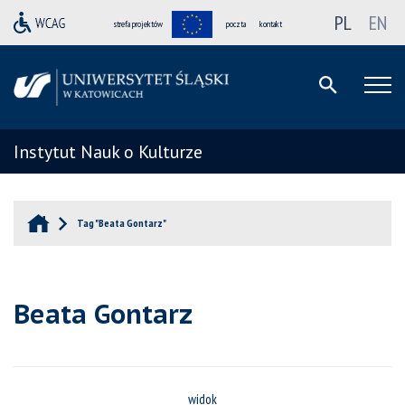
PL
EN
strefa projektów
poczta
kontakt
Instytut Nauk o Kulturze
Tag "Beata Gontarz"
Beata Gontarz
widok