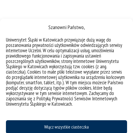
Szanowni Państwo,
Uniwersytet Śląski w Katowicach przywiązuje dużą wagę do
poszanowania prywatności użytkowników odwiedzających serwisy
internetowe Uczelni. W celu optymalizacji usług, umożliwienia
prawidłowego funkcjonowania i zapisywania ustawień
poszczególnych użytkowników, strony internetowe Uniwersytetu
Śląskiego w Katowicach wykorzystują tzw. cookies (z ang.
ciasteczka). Cookies to małe pliki tekstowe wysyłane przez serwis
do przeglądarki internetowej użytkownika na urządzeniu końcowym
(komputer, smartfon, tablet, itp.). W tym miejscu możecie Państwo
Pracownicy INoK w składzie Komitetu Nauk o Kulturze PAN
podjąć decyzję dotyczącą typów plików cookies, które będą
wykorzystywane w tym serwisie internetowym. Zachęcamy do
zapoznania się z Polityką Prywatności Serwisów Internetowych
W skład Komitetu Nauk o Kulturze Polskiej Akademii
Uniwersytetu Śląskiego w Katowicach.
Nauk w tegorocznych wyborach komitetów
naukowych weszli: dr hab. Ilona Copik, prof. UŚ, dr
hab. Dorota Fox, prof. UŚ, dr hab. Anna Gomóła,
Włącz wszystkie ciasteczka
prof. UŚ, dr hab. Beata Gontarz, prof. UŚ, prof. em.