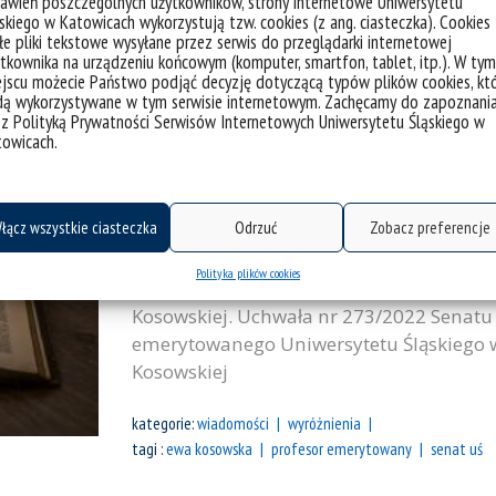
awień poszczególnych użytkowników, strony internetowe Uniwersytetu
skiego w Katowicach wykorzystują tzw. cookies (z ang. ciasteczka). Cookies
e pliki tekstowe wysyłane przez serwis do przeglądarki internetowej
kategorie:
wiadomości
wyróżnienia
tkownika na urządzeniu końcowym (komputer, smartfon, tablet, itp.). W tym
tagi :
anna gomóła
beata gontarz
dorota fox
ewa 
jscu możecie Państwo podjąć decyzję dotyczącą typów plików cookies, kt
zawojski
dą wykorzystywane w tym serwisie internetowym. Zachęcamy do zapoznani
 z Polityką Prywatności Serwisów Internetowych Uniwersytetu Śląskiego w
towicach.
Tytuł Profesora emerytowanego UŚ 
łącz wszystkie ciasteczka
Odrzuć
Zobacz preferencje
Podczas ostatniego posiedzenia Senatu U
Sztuce i Edukacji w Cieszynie) podjęto u
Polityka plików cookies
emerytowanego Uniwersytetu Śląskiego w
Kosowskiej. Uchwała nr 273/2022 Senatu 
emerytowanego Uniwersytetu Śląskiego w 
Kosowskiej
kategorie:
wiadomości
wyróżnienia
tagi :
ewa kosowska
profesor emerytowany
senat uś