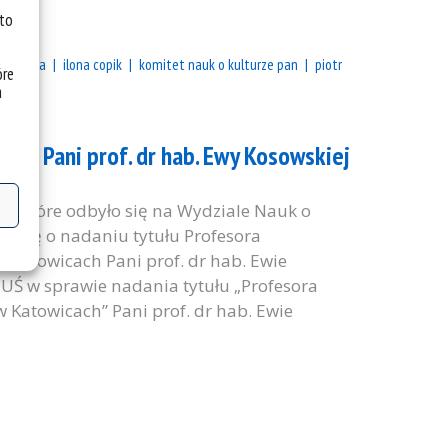
 to
kosowska
ilona copik
komitet nauk o kulturze pan
piotr
óre
a
dla Pani prof. dr hab. Ewy Kosowskiej
Ś (które odbyło się na Wydziale Nauk o
chwałę o nadaniu tytułu Profesora
 Katowicach Pani prof. dr hab. Ewie
UŚ w sprawie nadania tytułu „Profesora
Katowicach” Pani prof. dr hab. Ewie