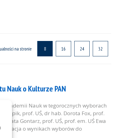
ualności na stronie
8
16
24
32
tu Nauk o Kulturze PAN
iej Akademii Nauk w tegorocznych wyborach
 Copik, prof. UŚ, dr hab. Dorota Fox, prof.
. Beata Gontarz, prof. UŚ, prof. em. UŚ Ewa
u
 Informacja o wynikach wyborów do