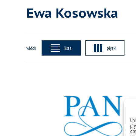
Ewa Kosowska
widok
lista
plytki
Un
pry
opt