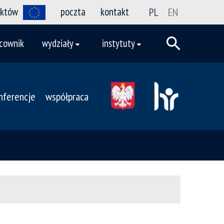
ektów
poczta
kontakt
PL
EN
cownik
wydziały
instytuty
nferencje
współpraca