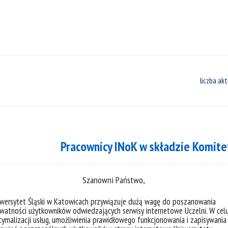
liczba akt
Pracownicy INoK w składzie Komite
W skład Komitetu Nauk o Kulturze Polsk
Szanowni Państwo,
komitetów naukowych weszli: dr hab. Ilona
UŚ, dr hab. Anna Gomóła, prof. UŚ, dr hab
iwersytet Śląski w Katowicach przywiązuje dużą wagę do poszanowania
watności użytkowników odwiedzających serwisy internetowe Uczelni. W cel
Kosowska, prof. dr hab. Piotr Zawojski.
ymalizacji usług, umożliwienia prawidłowego funkcjonowania i zapisywania
Komitetów...