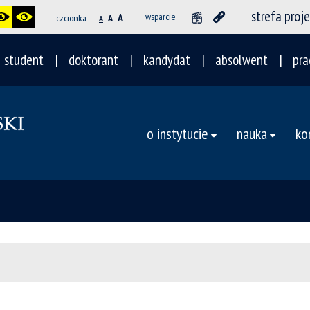
strefa proj
A
wsparcie
czcionka
A
A
student
doktorant
kandydat
absolwent
pra
o instytucie
nauka
ko