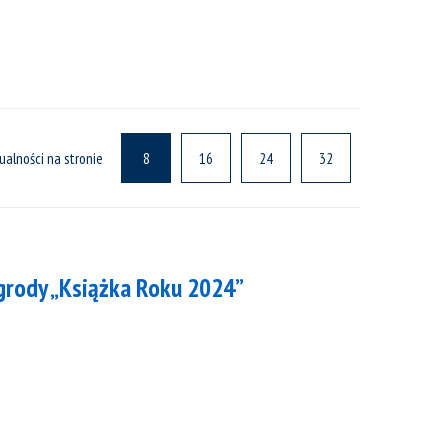
ualności na stronie
8
16
24
32
grody „Książka Roku 2024”