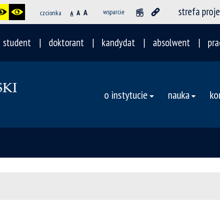
strefa proj
A
wsparcie
czcionka
A
A
student
doktorant
kandydat
absolwent
pra
o instytucie
nauka
ko