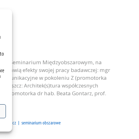
u
 to
ału w Seminarium Międzyobszarowym, na
zedstawią efekty swojej pracy badawczej: mgr
óre
a
y komunikacyjne w pokoleniu Z (promotorka
 Wrzeszcz: Architek(s)tura współczesnych
ci (promotorka dr hab. Beata Gontarz, prof.
 wrzeszcz
seminarium obszarowe