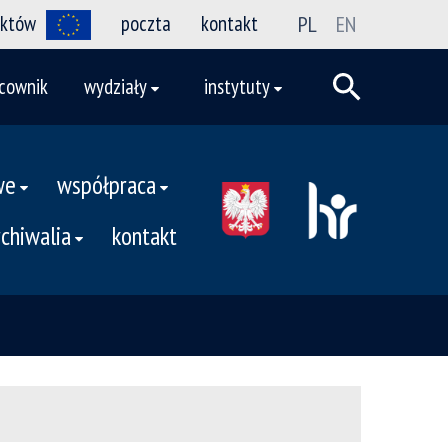
ektów
poczta
kontakt
PL
EN
cownik
wydziały
instytuty
we
współpraca
rchiwalia
kontakt