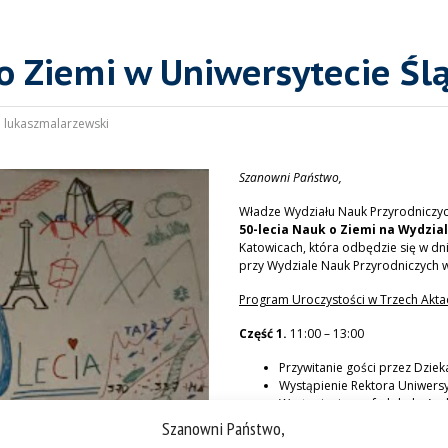
 o Ziemi w Uniwersytecie Śl
:
lukaszmalarzewski
Szanowni Państwo,
Władze Wydziału Nauk Przyrodniczyc
50-lecia Nauk o Ziemi na Wydzia
Katowicach, która odbędzie się w dn
przy Wydziale Nauk Przyrodniczych w
Program Uroczystości w Trzech Akta
Część 1.
11:00 – 13:00
Przywitanie gości przez Dziek
Wystąpienie Rektora Uniwersyt
Wystąpienie prof. dr hab. An
„50 lat Nauk o Ziemi w Uniwer
Szanowni Państwo,
„Nauki o Ziemi na UŚ – wczora