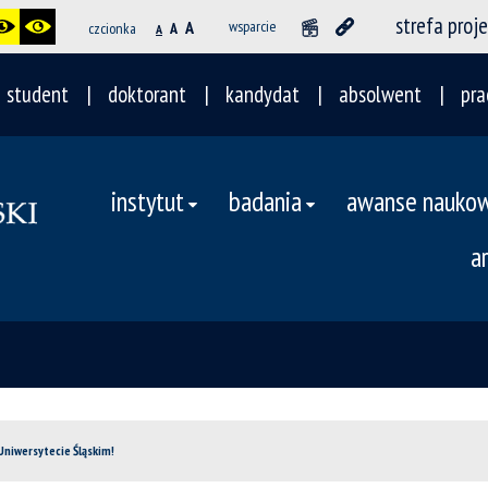
strefa proj
A
wsparcie
czcionka
A
A
student
doktorant
kandydat
absolwent
pra
instytut
badania
awanse nauko
a
Uniwersytecie Śląskim!