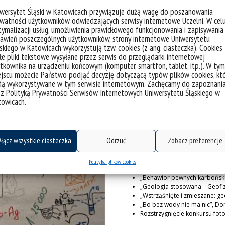
iwersytet Śląski w Katowicach przywiązuje dużą wagę do poszanowania
Przerwa kawowa – 20 minut
watności użytkowników odwiedzających serwisy internetowe Uczelni. W cel
ymalizacji usług, umożliwienia prawidłowego funkcjonowania i zapisywania
awień poszczególnych użytkowników, strony internetowe Uniwersytetu
skiego w Katowicach wykorzystują tzw. cookies (z ang. ciasteczka). Cookies
Część 2.
13:20 – 14:40
e pliki tekstowe wysyłane przez serwis do przeglądarki internetowej
„Co nam mówią arktyczne lodo
tkownika na urządzeniu końcowym (komputer, smartfon, tablet, itp.). W tym
„Rekonstrukcja zmian środow
jscu możecie Państwo podjąć decyzję dotyczącą typów plików cookies, kt
Malik
dą wykorzystywane w tym serwisie internetowym. Zachęcamy do zapoznani
„Rekonstrukcja i zmiany klima
 z Polityką Prywatności Serwisów Internetowych Uniwersytetu Śląskiego w
„Geografia społeczno-ekonomi
towicach.
Przerwa kawowa – 20 minut
łącz wszystkie ciasteczka
Odrzuć
Zobacz preferencje
Część 3.
15:00 – 16:40
Polityka plików cookies
„Na skalnej drodze”, Janusz J
„Behawior pewnych karboński
„Geologia stosowana – Geofizy
„Wstrząśnięte i zmieszane: ge
„Bo bez wody nie ma nic”, D
Rozstrzygnięcie konkursu fot