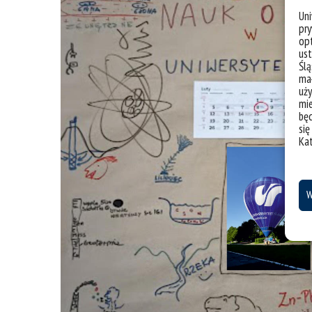
Un
pry
opt
ust
Ślą
mał
uży
mie
bę
się
Ka
W