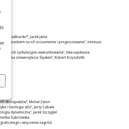
u
 to
wce Svalbardu?”, Jacek Jania
iska sposobem na ich zrozumienie i prognozowanie”, Ireneusz
óre
a
tu oraz ich cyrkulacyjne uwarunkowania”, Ewa Łupikasza
czna na Uniwersytecie Śląskim”, Robert Krzysztofik
aneczek
ch skorupiaków”, Michał Zatoń
ka i Geologia złóż”, Jerzy Cabała
ologia dynamiczna”, Jacek Szczygieł
ominika Dąbrowska
ograficznego i wręczenie nagród.