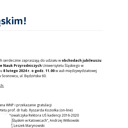
ąskim!
h serdecznie zapraszają do udziału w
obchodach jubileuszu
le Nauk Przyrodniczych
Uniwersytetu Śląskiego w
iu
8 lutego 2024 r. o godz. 11.00
w auli międzywydziałowej
 Sosnowcu, ul. Będzińska 60.
ch:
ana WNP i przekazanie gratulacji
etu prof. dr hab. Ryszarda Koziołka (on-line)
drzeja Kowalczyka Rektora UŚ kadencji 2016-2020
sytecie Śląskim w Katowicach”, Andrzej Witkowski
j i dziś”, Leszek Marynowski