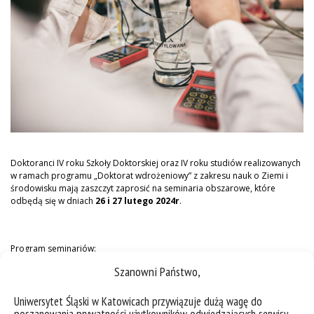
Doktoranci IV roku Szkoły Doktorskiej oraz IV roku studiów realizowanych
w ramach programu „Doktorat wdrożeniowy” z zakresu nauk o Ziemi i
środowisku mają zaszczyt zaprosić na seminaria obszarowe, które
odbędą się w dniach
26 i 27 lutego 2024r
.
Program seminariów:
Szanowni Państwo,
26 lutego 2024r
. o godz.
10:00
w sali
001
SEMINARIUM OBSZAROWE „
Chemia w naukach o Ziemi
”
Uniwersytet Śląski w Katowicach przywiązuje dużą wagę do
10:00 – 10:20, Oddziaływanie pożarów nielegalnych składowisk odpadów