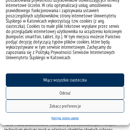
poszanowania prywatności użytkowników odwiedzających serwisy
stałych
internetowe Uczelni. W celu optymalizacji usług, umożliwienia
na środowisko gleb i wód,
mgr inż.
Wojciech Rykała
prawidłowego funkcjonowania i zapisywania ustawień
poszczególnych użytkowników, strony internetowe Uniwersytetu
10:30 – 10:50, Ewolucja Centralnokarpackiego Basenu Paleogeńskiego:
Śląskiego w Katowicach wykorzystują tzw. cookies (z ang.
implikacje magnetyczne i paleotemperaturowe,
mgr Dorota
ciasteczka). Cookies to małe pliki tekstowe wysyłane przez serwis
Staneczek
do przeglądarki internetowej użytkownika na urządzeniu końcowym
(komputer, smartfon, tablet, itp.). W tym miejscu możecie Państwo
11:00 – 11:20, Skład chemiczny i mineralny popiołów wytworzonych
podjąć decyzję dotyczącą typów plików cookies, które będą
ze spalania/współspalania niektórych surowców biomasowych i węgla
wykorzystywane w tym serwisie internetowym. Zachęcamy do
kamiennego
, mgr inż. Joanna Adamczyk
zapoznania się z Polityką Prywatności Serwisów Internetowych
Uniwersytetu Śląskiego w Katowicach.
27 lutego 2024r
. o godz.
15:00
w sali
123
SEMINARIUM OBSZAROWE „
Doktorat wdrożeniowy
”
Włącz wszystkie ciasteczka
15:00-15:20, Ocena możliwości zwiększenia retencji na wybranym
obszarze w kontekście przeciwdziałania skutkom suszy
mgr inż.
Ł
ukasz
Odrzuć
Pieron
15:30-15:50, Hietogramy wzorcowe do modelowania miejskich systemów
Zobacz preferencje
odwodnienia
w Polsce,
mgr inż. Karol Miko
ł
ajewski
Polityka plików cookies
16:00-16:20, Zastosowanie rozwiązań́ prośrodowiskowych i nowych
technologii ekologicznych w adaptacji obiektów objętych ochroną