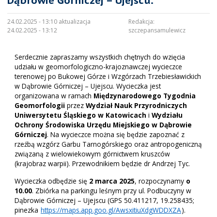
Dąbrowie Górniczej – Ujejscu.
24.02.2025 - 13:10 aktualizacja
Redakcja:
24.02.2025 - 13:12
szczepansamulewicz
Serdecznie zapraszamy wszystkich chętnych do wzięcia
udziału w geomorfologiczno-krajoznawczej wycieczce
terenowej po Bukowej Górze i Wzgórzach Trzebiesławickich
w Dąbrowie Górniczej – Ujejscu. Wycieczka jest
organizowana w ramach
Międzynarodowego Tygodnia
Geomorfologii
przez
Wydział Nauk Przyrodniczych
Uniwersytetu Śląskiego w Katowicach
i
Wydziału
Ochrony Środowiska Urzędu Miejskiego w Dąbrowie
Górniczej
. Na wycieczce można się będzie zapoznać z
rzeźbą wzgórz Garbu Tarnogórskiego oraz antropogeniczną
związaną z wielowiekowym górnictwem kruszców
(krajobraz warpii). Przewodnikiem będzie dr Andrzej Tyc.
Wycieczka odbędzie się
2 marca 2025
, rozpoczynamy
o
10.00
. Zbiórka na parkingu leśnym przy ul. Podbuczyny w
Dąbrowie Górniczej – Ujejscu (GPS 50.411217, 19.258435;
pinezka
https://maps.app.goo.gl/AwsxitiuXdgWDDXZA
).