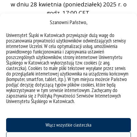
w dniu 28 kwietnia (poniedziałek) 2025 r. o
godz. 17:00 CET.
Szanowni Państwo,
Link do uczestnictwa w spotkaniu:
Seminarium Centrum Badań Zmian Klimatu
Uniwersytet Śląski w Katowicach przywiązuje dużą wagę do
poszanowania prywatności użytkowników odwiedzających serwisy
UMK
internetowe Uczelni. W celu optymalizacji usług, umożliwienia
Z biogramem Pana prelegenta oraz
prawidłowego funkcjonowania i zapisywania ustawień
poszczególnych użytkowników, strony internetowe Uniwersytetu
streszczeniem referatu
Śląskiego w Katowicach wykorzystują tzw. cookies (z ang.
ciasteczka). Cookies to małe pliki tekstowe wysyłane przez serwis
można zapoznać się na stronie Centrum
do przeglądarki internetowej użytkownika na urządzeniu końcowym
https://cccr.umk.pl/
(komputer, smartfon, tablet, itp.). W tym miejscu możecie Państwo
podjąć decyzję dotyczącą typów plików cookies, które będą
wykorzystywane w tym serwisie internetowym. Zachęcamy do
Więcej informacji na
plakacie
zapoznania się z Polityką Prywatności Serwisów Internetowych
Uniwersytetu Śląskiego w Katowicach.
Włącz wszystkie ciasteczka