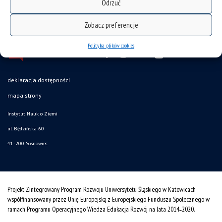
Odrzuć
Zobacz preferencje
Polityka plików cookies
deklaracja dostępności
mapa strony
Instytut Nauk o Ziemi
ul. Będzińska 60
41-200 Sosnowiec
Projekt Zintegrowany Program Rozwoju Uniwersytetu Śląskiego w Katowicach
współfinansowany przez Unię Europejską z Europejskiego Funduszu Społecznego w
ramach Programu Operacyjnego Wiedza Edukacja Rozwój na lata 2014˗2020.