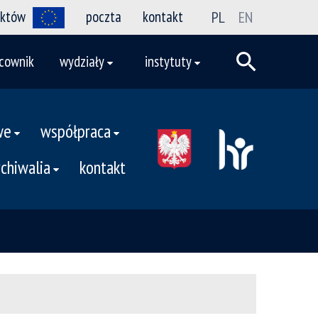
ektów
poczta
kontakt
PL
EN
cownik
wydziały
instytuty
we
współpraca
rchiwalia
kontakt