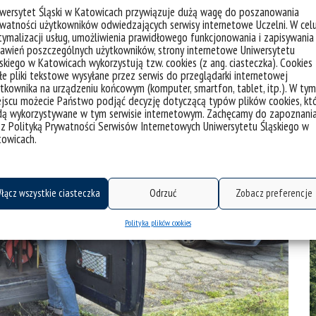
iwersytet Śląski w Katowicach przywiązuje dużą wagę do poszanowania
watności użytkowników odwiedzających serwisy internetowe Uczelni. W cel
ymalizacji usług, umożliwienia prawidłowego funkcjonowania i zapisywania
awień poszczególnych użytkowników, strony internetowe Uniwersytetu
skiego w Katowicach wykorzystują tzw. cookies (z ang. ciasteczka). Cookies
e pliki tekstowe wysyłane przez serwis do przeglądarki internetowej
tkownika na urządzeniu końcowym (komputer, smartfon, tablet, itp.). W tym
jscu możecie Państwo podjąć decyzję dotyczącą typów plików cookies, kt
dą wykorzystywane w tym serwisie internetowym. Zachęcamy do zapoznani
 z Polityką Prywatności Serwisów Internetowych Uniwersytetu Śląskiego w
towicach.
łącz wszystkie ciasteczka
Odrzuć
Zobacz preferencje
Polityka plików cookies