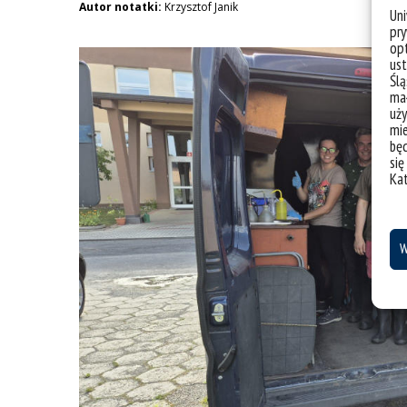
Autor notatki:
Krzysztof Janik
Un
pry
opt
ust
Ślą
mał
uży
mie
bę
się
Ka
W