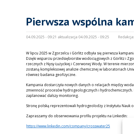
Pierwsza wspólna ka
04.09.2025 - 09:21 aktualizacja 04.09.2025 - 09:25
Redakcja
W lipcu 2025 w Zgorzelcu i Görlitz odbyła się pierwsza kamp
Dzięki wsparciu przedsiębiorstw wodociągowych z Görlitz i Zg
rzecznych z Nysy Łużyckiej i Czerwonej Wody. W terenie mierz
zostaną kompleksowej analizie chemicznej w laboratoriach Uni
również badania geofizyczne.
Kampania dostarczyła nowych danych o relacjach między woda
zmienność procesów hydrogeologicznych i hydrochemicznych. P
zaplanować dalszy monitoring.
Stronę polską reprezentowali hydrogeolodzy z Instytutu Nauk o
Zapraszamy do obserwowania profilu projektu na LinkedIn:
https://www.linkedin.com/company/crosswater25