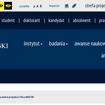
strefa proj
A
wsparcie
czcionka
A
A
student
doktorant
kandydat
absolwent
pra
instytut
badania
awanse nauko
a
u wód w projekcie CRossWATER