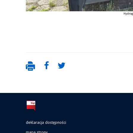
Hydrog
deklaracja dostępności
mapa strony