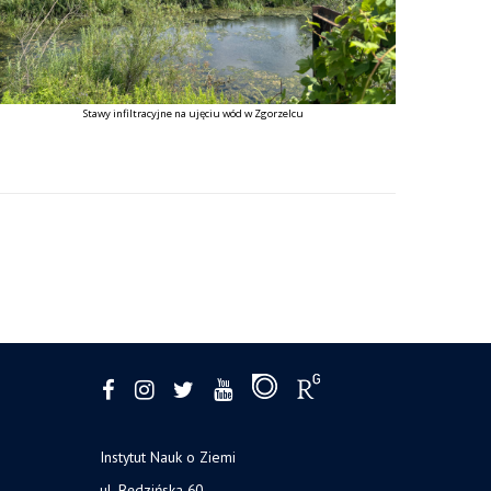
Stawy infiltracyjne na ujęciu wód w Zgorzelcu
Instytut Nauk o Ziemi
ul. Będzińska 60