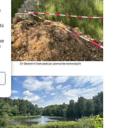
u
 to
óre
a
Dr Sławomir Sitek podczas pomiarów terenowych