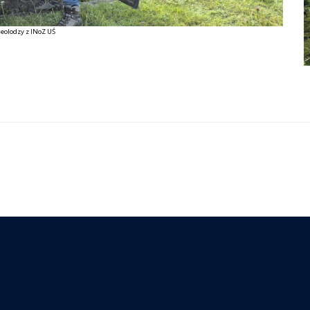
eolodzy z INoZ UŚ