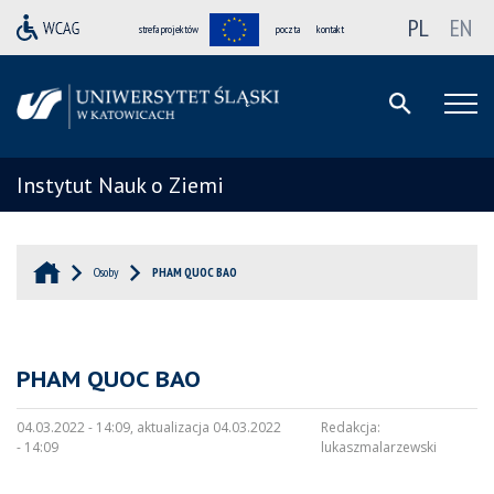
PL
EN
strefa projektów
poczta
kontakt
Instytut Nauk o Ziemi
Osoby
PHAM QUOC BAO
PHAM QUOC BAO
04.03.2022 - 14:09, aktualizacja 04.03.2022
Redakcja:
- 14:09
lukaszmalarzewski