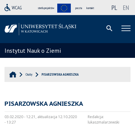
PL
EN
strefa projektów
poczta
kontakt
Instytut Nauk o Ziemi
Osoby
PISARZOWSKA AGNIESZKA
PISARZOWSKA AGNIESZKA
03.02.2020 - 12:21, aktualizacja 12.10.2020
Redakcja:
- 13:27
lukaszmalarzewski