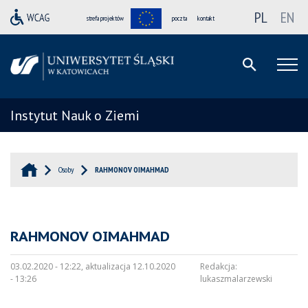
PL
EN
strefa projektów
poczta
kontakt
Instytut Nauk o Ziemi
Osoby
RAHMONOV OIMAHMAD
RAHMONOV OIMAHMAD
03.02.2020 - 12:22, aktualizacja 12.10.2020
Redakcja:
- 13:26
lukaszmalarzewski