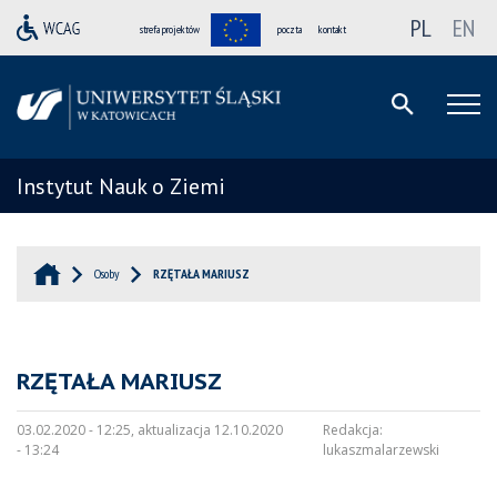
PL
EN
strefa projektów
poczta
kontakt
Instytut Nauk o Ziemi
Osoby
RZĘTAŁA MARIUSZ
RZĘTAŁA MARIUSZ
03.02.2020 - 12:25, aktualizacja 12.10.2020
Redakcja:
- 13:24
lukaszmalarzewski