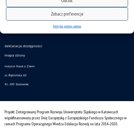
Odrzuć
Zobacz preferencje
Polityka plików cookies
deklaracja dostępności
mapa strony
Instytut Nauk o Ziemi
ul. Będzińska 60
41-200 Sosnowiec
Projekt Zintegrowany Program Rozwoju Uniwersytetu Śląskiego w Katowicach
współfinansowany przez Unię Europejską z Europejskiego Funduszu Społecznego w
ramach Programu Operacyjnego Wiedza Edukacja Rozwój na lata 2014˗2020.