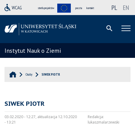
PL
EN
strefa projektów
poczta
kontakt
Instytut Nauk o Ziemi
Osoby
SIWEK PIOTR
SIWEK PIOTR
03.02.2020 - 12:27, aktualizacja 12.10.2020
Redakcja:
- 13:21
lukaszmalarzewski