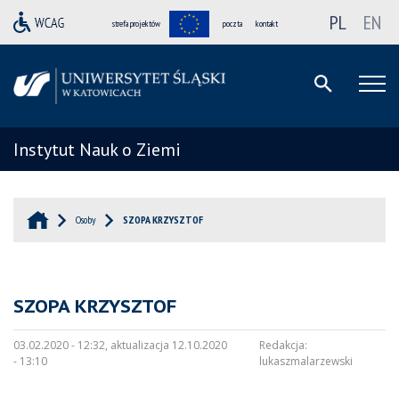
PL
EN
strefa projektów
poczta
kontakt
Instytut Nauk o Ziemi
Osoby
SZOPA KRZYSZTOF
SZOPA KRZYSZTOF
03.02.2020 - 12:32, aktualizacja 12.10.2020
Redakcja:
- 13:10
lukaszmalarzewski