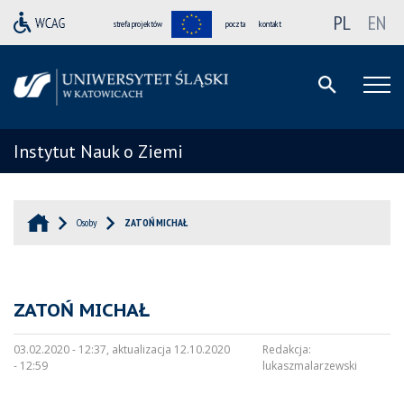
PL
EN
strefa projektów
poczta
kontakt
Instytut Nauk o Ziemi
Osoby
ZATOŃ MICHAŁ
ZATOŃ MICHAŁ
03.02.2020 - 12:37, aktualizacja 12.10.2020
Redakcja:
- 12:59
lukaszmalarzewski