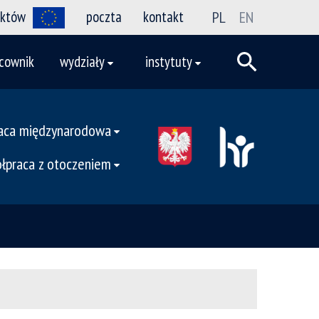
ektów
poczta
kontakt
PL
EN
cownik
wydziały
instytuty
aca międzynarodowa
łpraca z otoczeniem