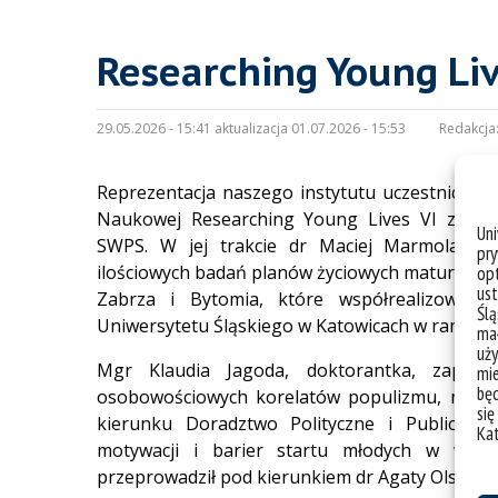
Researching Young Liv
29.05.2026 - 15:41 aktualizacja 01.07.2026 - 15:53
Redakcja
Reprezentacja naszego instytutu uczestniczyła
Naukowej Researching Young Lives VI zorg
Un
SWPS
. W jej trakcie dr
Maciej Marmola
prz
pry
ilościowych badań planów życiowych maturzystów
opt
ust
Zabrza i Bytomia, które współrealizowane 
Ślą
Uniwersytetu Śląskiego w Katowicach w ramach 
mał
uży
Mgr Klaudia Jagoda, doktorantka,
zapreze
mie
bę
osobowościowych korelatów populizmu, nato
się
kierunku
Doradztwo Polityczne i Publiczne
p
Ka
motywacji i barier startu młodych w wybo
przeprowadził pod kierunkiem dr Agaty Olszane