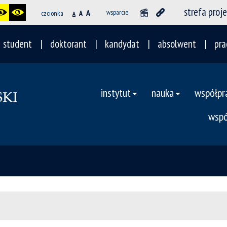
strefa proj
A
wsparcie
czcionka
A
A
student
doktorant
kandydat
absolwent
pra
instytut
nauka
współpr
wspó