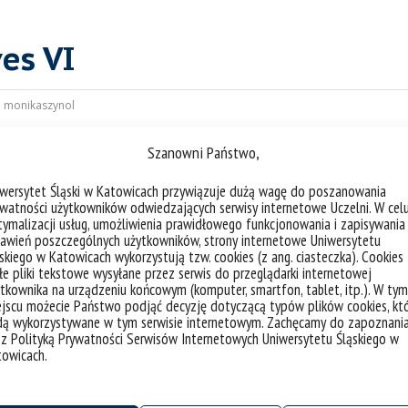
es VI
:
monikaszynol
Szanowni Państwo,
 w Ogólnopolskiej Konferencji
anizowanej przez
Uniwersytet
iwersytet Śląski w Katowicach przywiązuje dużą wagę do poszanowania
edstawił wstępne wnioski z
watności użytkowników odwiedzających serwisy internetowe Uczelni. W cel
 z Katowic, Sosnowca, Gliwic,
ymalizacji usług, umożliwienia prawidłowego funkcjonowania i zapisywania
awień poszczególnych użytkowników, strony internetowe Uniwersytetu
są z Instytutem Socjologii
skiego w Katowicach wykorzystują tzw. cookies (z ang. ciasteczka). Cookies
grantu Śląskie.Lab.
e pliki tekstowe wysyłane przez serwis do przeglądarki internetowej
tkownika na urządzeniu końcowym (komputer, smartfon, tablet, itp.). W tym
ntowała badania dotyczące
jscu możecie Państwo podjąć decyzję dotyczącą typów plików cookies, kt
dą wykorzystywane w tym serwisie internetowym. Zachęcamy do zapoznani
miast
Dominik Ziajka, student
 z Polityką Prywatności Serwisów Internetowych Uniwersytetu Śląskiego w
rzedstawił rezultaty badań
towicach.
rach samorządowych, które
ckiej-Marmoli.