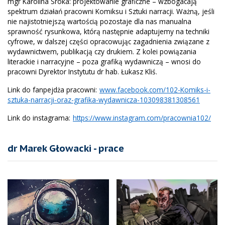
mgr Karolina Sroka: projektowanie graficzne – wzbogacają
spektrum działań pracowni Komiksu i Sztuki narracji. Ważną, jeśli
nie najistotniejszą wartością pozostaje dla nas manualna
sprawność rysunkowa, którą następnie adaptujemy na techniki
cyfrowe, w dalszej części opracowując zagadnienia związane z
wydawnictwem, publikacją czy drukiem. Z kolei powiązania
literackie i narracyjne – poza grafiką wydawniczą – wnosi do
pracowni Dyrektor Instytutu dr hab. Łukasz Kliś.
Link do fanpejdża pracowni:
www.facebook.com/102-Komiks-i-
sztuka-narracji-oraz-grafika-wydawnicza-103098381308561
Link do instagrama:
https://www.instagram.com/pracownia102/
dr Marek Głowacki - prace