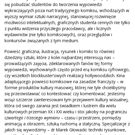
się pobudzać studentów do tworzenia wypowiedzi
wykraczających poza nurt tradycyjnego komiksu, wchodzących w
wyższy wymiar sztuki narracyjnej, stanowiącej rozwinięcie
możliwości intelektualnych, graficznych studenta cennych nie tylko
z punktu widzenia przyszłego pracodawcy, ale i licznych
wydawnictw (nie tylko komiksowych), oraz przeglądów i
konkursów związanych z tym medium.
Powieść graficzna, ilustracja, rysunek i komiks to również
dziedziny sztuki, które z kolei najbardziej interesują nas –
prowadzących zajęcia, zdeklarowanych fanów tej formy
wypowiedzi, wychowanych często przed erą komiksu cyfrowego,
czy wszelkich blockbuster’owych realizacji hollywoodzkich. Kina
adaptującego powieści komiksowe na zasadzie franczyzy – w
formie produktów kultury masowej, której nie tyle chcielibyśmy
się przeciwstawiać co kontestować czy komentować. Jesteśmy
wciąż szczerze zainteresowani tym przejawem kultury wizualnej,
która od swego zarania jest świadkiem i lustrem dla wielu
kulturowych przemian XX i XXI wieku i stoi jakoby na pograniczu
c
zwartego i trzeciego wymiaru
– czasu i przestrzeni, pomiędzy
animacją a obrazem, sztuką ruchomą a statyczną. Specjalizacje z
jakich się wywodzimy – dr Marek Głowacki: techniki rysunkowe,