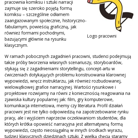
pracownia komiksu i sztuki narracji
zajmuje się szeroko pojętą formą
komiksu – szczególnie odłamem
zaangażowanym społecznie, historyczno-
fabularnym, powieścią graficzną, jak
również formami pochodnymi,
Logo pracowni
bazującymi głównie na rysunku
klasycznym.
W ramach pobocznych zagadnień pracowni, studenci podejmują
także próby tworzenia własnych scenariuszy, storyboardów,
stykają się z zagadnieniami storytellingu, concept-artu w
ćwiczeniach dotykających problemu konstruowania klarownej
wypowiedzi, wręcz instruktarzu, jak również rozbudowanej,
wielowątkowej grafice narracyjnej. Wartości rysunkowe i
projektowe rozwijamy na równi z koniecznością reagowania na
zjawiska kultury popularnej jak: film, gry komputerowe,
komunikacja internetowa, memy czy literatura. Profil działań
pracowni jest nie tylko odpowiedzią na zapotrzebowanie rynku
pracy, ale i wyjściem naprzeciw oczekiwaniom studentów, dla
których krótka opowieść narracyjna jest alternatywną formą
wypowiedzi, często nieosiągalną w innych środkach wyrazu,
tudzież klasycznych dziedzinach sztuki. Z wielką chęcią staramy