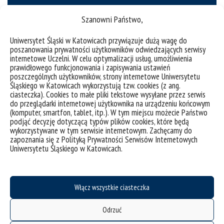
Szanowni Państwo,
Uniwersytet Śląski w Katowicach przywiązuje dużą wagę do
poszanowania prywatności użytkowników odwiedzających serwisy
Regulaminy i druki
internetowe Uczelni. W celu optymalizacji usług, umożliwienia
prawidłowego funkcjonowania i zapisywania ustawień
poszczególnych użytkowników, strony internetowe Uniwersytetu
Śląskiego w Katowicach wykorzystują tzw. cookies (z ang.
ciasteczka). Cookies to małe pliki tekstowe wysyłane przez serwis
do przeglądarki internetowej użytkownika na urządzeniu końcowym
(komputer, smartfon, tablet, itp.). W tym miejscu możecie Państwo
podjąć decyzję dotyczącą typów plików cookies, które będą
wykorzystywane w tym serwisie internetowym. Zachęcamy do
zapoznania się z Polityką Prywatności Serwisów Internetowych
Uniwersytetu Śląskiego w Katowicach.
Włącz wszystkie ciasteczka
Odrzuć