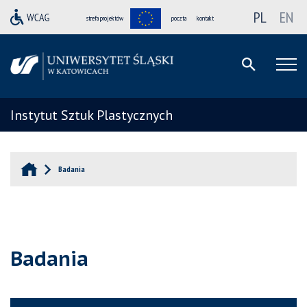
PL
EN
strefa projektów
poczta
kontakt
Instytut Sztuk Plastycznych
Badania
Badania