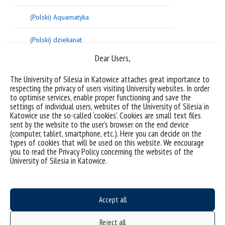
(Polski) Aquamatyka
(Polski) dziekanat
Dear Users,
(Polski) koordynatorzy
The University of Silesia in Katowice attaches great importance to
(Polski) prace dyplomowe
respecting the privacy of users visiting University websites. In order
to optimise services, enable proper functioning and save the
settings of individual users, websites of the University of Silesia in
(Polski) koła naukowe
Katowice use the so-called ‘cookies’. Cookies are small text files
sent by the website to the user’s browser on the end device
(Polski) pliki do pobrania
(computer, tablet, smartphone, etc.). Here you can decide on the
types of cookies that will be used on this website. We encourage
you to read the Privacy Policy concerning the websites of the
University of Silesia in Katowice.
Sorry, this entry is only available in
Polish
.
Accept all
Reject all