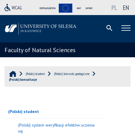
PL
EN
strefa projektów
mail
contact
Faculty of Natural Sciences
(Polski) student
(Polski) kierunki geologiczne
(Polski) konsultacje
(Polski) student
(Polski) system weryfikacji efektów uczenia
się