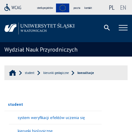
PL
EN
strefa projektów
poczta
kontakt
Wydział Nauk Przyrodniczych
student
kierunki geologiczne
konsultacje
student
system weryfikacji efektów uczenia się
kierunki biologiczne