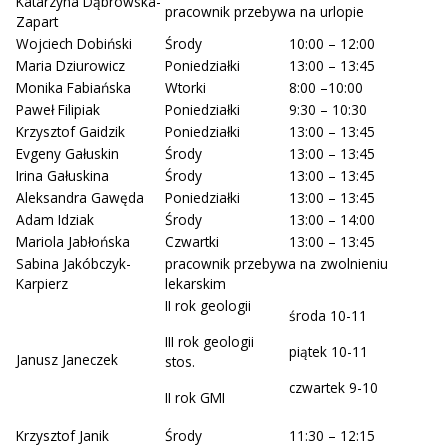
Katarzyna Dąbrowska-
pracownik przebywa na urlopie
Zapart
Wojciech Dobiński
Środy
10:00 – 12:00
Maria Dziurowicz
Poniedziałki
13:00 – 13:45
Monika Fabiańska
Wtorki
8:00 –10:00
Paweł Filipiak
Poniedziałki
9:30 – 10:30
Krzysztof Gaidzik
Poniedziałki
13:00 – 13:45
Evgeny Gałuskin
Środy
13:00 – 13:45
Irina Gałuskina
Środy
13:00 – 13:45
Aleksandra Gawęda
Poniedziałki
13:00 – 13:45
Adam Idziak
Środy
13:00 – 14:00
Mariola Jabłońska
Czwartki
13:00 – 13:45
Sabina Jakóbczyk-
pracownik przebywa na zwolnieniu
Karpierz
lekarskim
II rok geologii
środa 10-11
III rok geologii
piątek 10-11
Janusz Janeczek
stos.
czwartek 9-10
II rok GMI
Krzysztof Janik
Środy
11:30 – 12:15