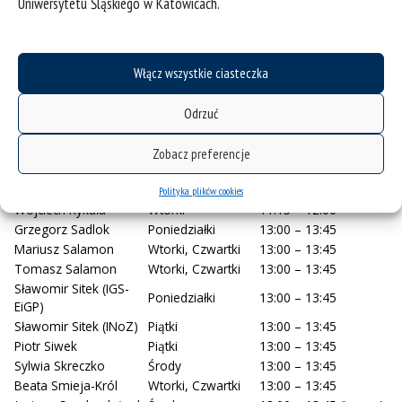
Uniwersytetu Śląskiego w Katowicach.
Środy
13:00 – 13:45
Kennan
Ádam Nádudvári
Czwartki
13:00 – 13:45
Jerzy Nita
Poniedziałki
13:00 – 13:45
Włącz wszystkie ciasteczka
Małgorzata Nita
Czwartki
13:00 – 13:45
Jolanta Pierwoła
Wtorki
13:00 – 13:45
Agnieszka
Odrzuć
Wtorki, Środy
13:00 – 13:45
Pisarzowska
Michał Rakociński
Czwartki
13:00 – 13:45
Zobacz preferencje
Jacek Różkowski
Wtorki
13:00 – 13:45
Hanna Rubin
Środy
13:00 – 13:45
Polityka plików cookies
Wojciech Rykała
Wtorki
11:15 – 12:00
Grzegorz Sadlok
Poniedziałki
13:00 – 13:45
Mariusz Salamon
Wtorki, Czwartki
13:00 – 13:45
Tomasz Salamon
Wtorki, Czwartki
13:00 – 13:45
Sławomir Sitek (IGS-
Poniedziałki
13:00 – 13:45
EiGP)
Sławomir Sitek (INoZ)
Piątki
13:00 – 13:45
Piotr Siwek
Piątki
13:00 – 13:45
Sylwia Skreczko
Środy
13:00 – 13:45
Beata Smieja-Król
Wtorki, Czwartki
13:00 – 13:45