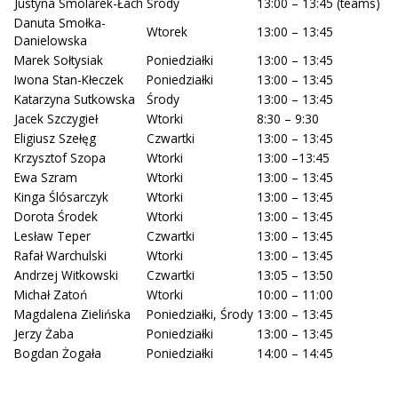
Justyna Smolarek-Łach
Środy
13:00 – 13:45 (teams)
Danuta Smołka-
Wtorek
13:00 – 13:45
Danielowska
Marek Sołtysiak
Poniedziałki
13:00 – 13:45
Iwona Stan-Kłeczek
Poniedziałki
13:00 – 13:45
Katarzyna Sutkowska
Środy
13:00 – 13:45
Jacek Szczygieł
Wtorki
8:30 – 9:30
Eligiusz Szełęg
Czwartki
13:00 – 13:45
Krzysztof Szopa
Wtorki
13:00 –13:45
Ewa Szram
Wtorki
13:00 – 13:45
Kinga Ślósarczyk
Wtorki
13:00 – 13:45
Dorota Środek
Wtorki
13:00 – 13:45
Lesław Teper
Czwartki
13:00 – 13:45
Rafał Warchulski
Wtorki
13:00 – 13:45
Andrzej Witkowski
Czwartki
13:05 – 13:50
Michał Zatoń
Wtorki
10:00 – 11:00
Magdalena Zielińska
Poniedziałki, Środy
13:00 – 13:45
Jerzy Żaba
Poniedziałki
13:00 – 13:45
Bogdan Żogała
Poniedziałki
14:00 – 14:45