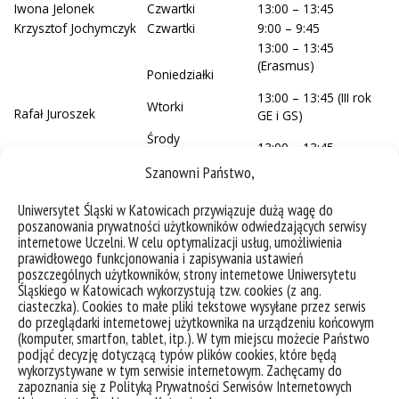
Iwona Jelonek
Czwartki
13:00 – 13:45
Krzysztof Jochymczyk
Czwartki
9:00 – 9:45
13:00 – 13:45
(Erasmus)
Poniedziałki
13:00 – 13:45 (III rok
Wtorki
Rafał Juroszek
GE i GS)
Środy
13:00 – 13:45
(pozostali)
Szanowni Państwo,
Sławomir Kędzior
Wtorki
13:00 – 13:45
Uniwersytet Śląski w Katowicach przywiązuje dużą wagę do
Marta Kondracka
Poniedziałki
11:00 – 11:45
poszanowania prywatności użytkowników odwiedzających serwisy
Andrzej Kowalczyk
Środy
13:00 – 13:45
internetowe Uczelni. W celu optymalizacji usług, umożliwienia
prawidłowego funkcjonowania i zapisywania ustawień
Wojciech Krawczyński
Poniedziałki
13:00 – 13:45
poszczególnych użytkowników, strony internetowe Uniwersytetu
Tomasz Krzykawski
Środy
10:00 – 14:00
Śląskiego w Katowicach wykorzystują tzw. cookies (z ang.
Ryszard Kuzak
Czwartki
13:00 – 13:45
ciasteczka). Cookies to małe pliki tekstowe wysyłane przez serwis
Dariusz Malczewski
Wtorki
13:00 – 15:00
do przeglądarki internetowej użytkownika na urządzeniu końcowym
Leszek Marynowski
Poniedziałki
10:00 – 12:00
(komputer, smartfon, tablet, itp.). W tym miejscu możecie Państwo
podjąć decyzję dotyczącą typów plików cookies, które będą
Aniela Matuszewska
Środy
11:00 – 11:45
wykorzystywane w tym serwisie internetowym. Zachęcamy do
Maciej Mendecki
Poniedziałki
13:00 – 13:45
zapoznania się z Polityką Prywatności Serwisów Internetowych
Magdalena Misz-