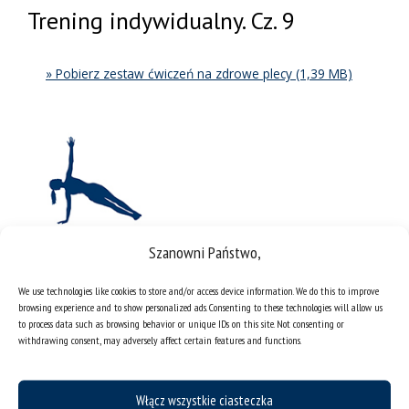
Trening indywidualny. Cz. 9
» Pobierz zestaw ćwiczeń na zdrowe plecy
Szanowni Państwo,
We use technologies like cookies to store and/or access device information. We do this to improve
browsing experience and to show personalized ads. Consenting to these technologies will allow us
Zabawy ruchowe z dziećmi
to process data such as browsing behavior or unique IDs on this site. Not consenting or
withdrawing consent, may adversely affect certain features and functions.
» Pobierz plik
Włącz wszystkie ciasteczka