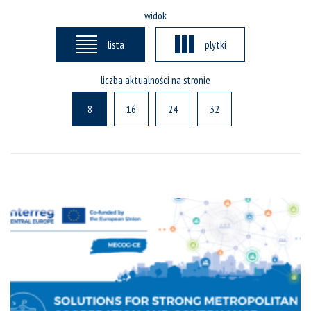
widok
lista
plytki
liczba aktualności na stronie
8
16
24
32