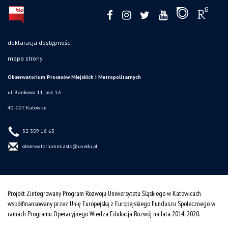
deklaracja dostępności
mapa strony
Obserwatorium Procesów Miejskich i Metropolitarnych
ul. Bankowa 11, pok. 1A
40-007 Katowice
32 359 18 63
obserwatoriummiasto@us.edu.pl
Projekt Zintegrowany Program Rozwoju Uniwersytetu Śląskiego w Katowicach
współfinansowany przez Unię Europejską z Europejskiego Funduszu Społecznego w
ramach Programu Operacyjnego Wiedza Edukacja Rozwój na lata 2014˗2020.