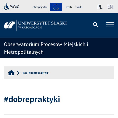
PL
EN
strefa projektów
poczta
kontakt
Obserwatorium Procesów Miejskich i
Metropolitalnych
Tag "#dobrepraktyki"
#dobrepraktyki