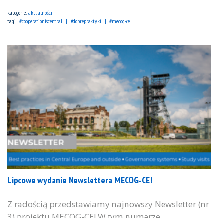
kategorie:
aktualności
tagi :
#cooperationiscentral
#dobrepraktyki
#mecog-ce
Lipcowe wydanie Newslettera MECOG-CE!
Z radością przedstawiamy najnowszy Newsletter (nr
3) projektu MECOG-CE! W tym numerze