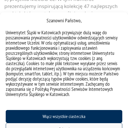
prezentujemy inspirującą kolekcję 47 najlepszych
praktyk, które zostały pomyślnie wdrożone w
Szanowni Państwo,
obszarach metropolitalnych naszych partnerów w
Europie Środkowej oraz 29 najlepszych praktyk z
Uniwersytet Śląski w Katowicach przywiązuje dużą wagę do
innych obszarów metropolitalnych. W sumie to
poszanowania prywatności użytkowników odwiedzających serwisy
imponujące 76 przykłady rozmaitych inicjatyw i
internetowe Uczelni. W celu optymalizacji usług, umożliwienia
prawidłowego funkcjonowania i zapisywania ustawień
narzędzi! Brzmi ekscytująco, prawda? Ponadto
poszczególnych użytkowników, strony internetowe Uniwersytetu
poznacie systemy zarządzania...
Śląskiego w Katowicach wykorzystują tzw. cookies (z ang.
ciasteczka). Cookies to małe pliki tekstowe wysyłane przez serwis
kategorie:
aktualności
do przeglądarki internetowej użytkownika na urządzeniu końcowym
tagi :
#cooperationiscentral;#meco-ce;#metropolis;#metropolitan area
#dobrepraktyki
#europa
(komputer, smartfon, tablet, itp.). W tym miejscu możecie Państwo
#mecog-ce
#metropolie
#obszarymetropolitalne
podjąć decyzję dotyczącą typów plików cookies, które będą
wykorzystywane w tym serwisie internetowym. Zachęcamy do
zapoznania się z Polityką Prywatności Serwisów Internetowych
Uniwersytetu Śląskiego w Katowicach.
Włącz wszystkie ciasteczka