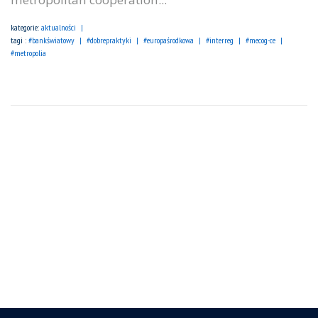
kategorie:
aktualności
tagi :
#bankświatowy
#dobrepraktyki
#europaśrodkowa
#interreg
#mecog-ce
#metropolia