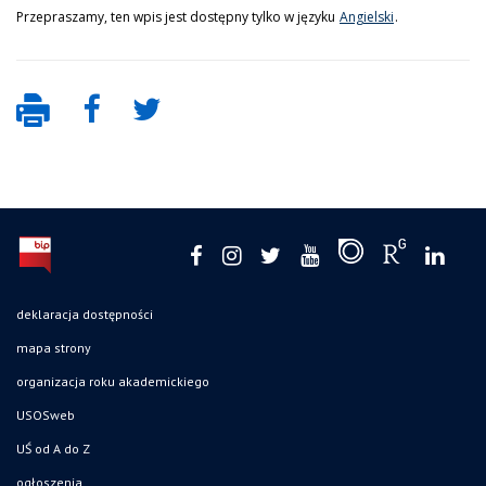
Przepraszamy, ten wpis jest dostępny tylko w języku
Angielski
.
deklaracja dostępności
mapa strony
organizacja roku akademickiego
USOSweb
UŚ od A do Z
ogłoszenia