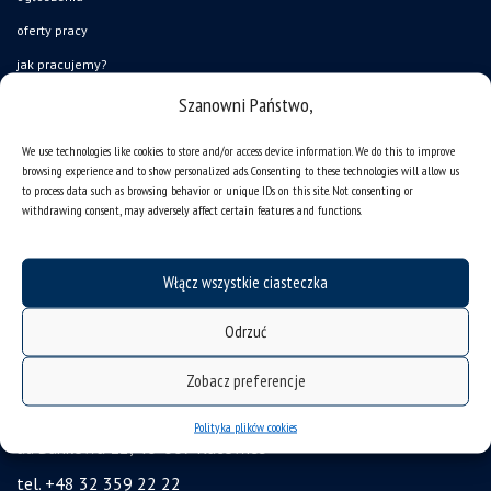
oferty pracy
jak pracujemy?
baza noclegowa
Szanowni Państwo,
akademiki
We use technologies like cookies to store and/or access device information. We do this to improve
Wirtualny UŚ
browsing experience and to show personalized ads. Consenting to these technologies will allow us
to process data such as browsing behavior or unique IDs on this site. Not consenting or
akty prawne UŚ
withdrawing consent, may adversely affect certain features and functions.
bezpieczeństwo w uczelni
obronność i bezpieczeństwo
Włącz wszystkie ciasteczka
ochrona danych osobowych i klauzule RODO
Odrzuć
zamówienia publiczne
gadżety UŚ
Zobacz preferencje
Uniwersytet Śląski w Katowicach
Polityka plików cookies
ul. Bankowa 12, 40-007 Katowice
tel. +48 32 359 22 22