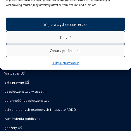
organizacja roku akademickiego
withdrawing consent, may adversely affect certain features and functions.
USOSweb
UŚ od A do Z
Włącz wszystkie ciasteczka
ogłoszenia
Odrzuć
oferty pracy
jak pracujemy?
Zobacz preferencje
baza noclegowa
Polityka plików cookies
akademiki
Wirtualny UŚ
akty prawne UŚ
bezpieczeństwo w uczelni
obronność i bezpieczeństwo
ochrona danych osobowych i klauzule RODO
zamówienia publiczne
gadżety UŚ