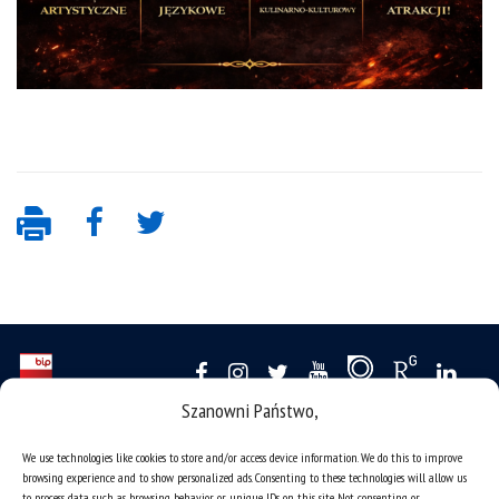
Szanowni Państwo,
deklaracja dostępności
We use technologies like cookies to store and/or access device information. We do this to improve
mapa strony
browsing experience and to show personalized ads. Consenting to these technologies will allow us
to process data such as browsing behavior or unique IDs on this site. Not consenting or