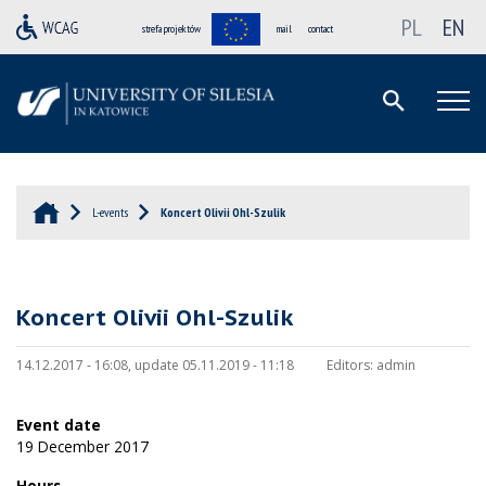
PL
EN
strefa projektów
mail
contact
L-events
Koncert Olivii Ohl-Szulik
Koncert Olivii Ohl-Szulik
14.12.2017 - 16:08, update 05.11.2019 - 11:18
Editors:
admin
Event date
19 December 2017
Hours