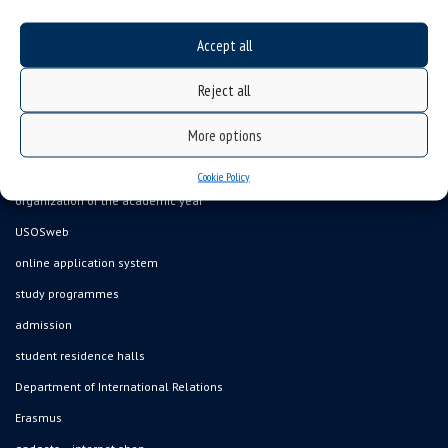
Accept all
Data availability statement
Reject all
sitemap
More options
job offers
what we do?
Cookie Policy
organization of the academic year
USOSweb
online application system
study programmes
admission
student residence halls
Department of International Relations
Erasmus