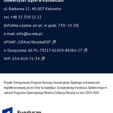
Uniwersytet Śląski w Katowicach
ul. Bankowa 12, 40-007 Katowice
tel. +48 32 359 22 22
(infolinia czynna: pn-pt, w godz. 7.30–15.30)
e-mail:
info@us.edu.pl
ePUAP:
/USKat/SkrytkaESP
e-Doręczenia:
AE:PL-79217-61929-BEIBU-27
NIP:
634-019-71-34
Projekt Zintegrowany Program Rozwoju Uniwersytetu Śląskiego w Katowicach
współfinansowany przez Unię Europejską z Europejskiego Funduszu Społecznego w
ramach Programu Operacyjnego Wiedza Edukacja Rozwój na lata 2014˗2020.