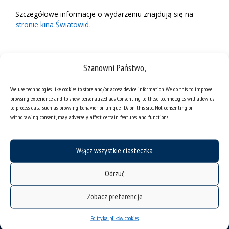
Szczegółowe informacje o wydarzeniu znajdują się na
stronie kina Światowid
.
Szanowni Państwo,
We use technologies like cookies to store and/or access device information. We do this to improve
browsing experience and to show personalized ads. Consenting to these technologies will allow us
to process data such as browsing behavior or unique IDs on this site. Not consenting or
withdrawing consent, may adversely affect certain features and functions.
Włącz wszystkie ciasteczka
Odrzuć
deklaracja dostępności
Zobacz preferencje
mapa strony
Polityka plików cookies
organizacja roku akademickiego