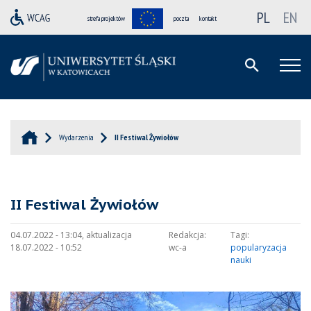
PL
EN
strefa projektów
poczta
kontakt
Wydarzenia
II Festiwal Żywiołów
II Festiwal Żywiołów
04.07.2022 - 13:04, aktualizacja
Redakcja:
Tagi:
18.07.2022 - 10:52
wc-a
popularyzacja
nauki