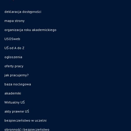
deklaracja dostępności
mapa strony
organizacja roku akademickiego
USOSweb
UŚ od A do Z
ogłoszenia
oferty pracy
jak pracujemy?
baza noclegowa
akademiki
Wirtualny UŚ
akty prawne UŚ
bezpieczeństwo w uczelni
obronność i bezpieczeństwo