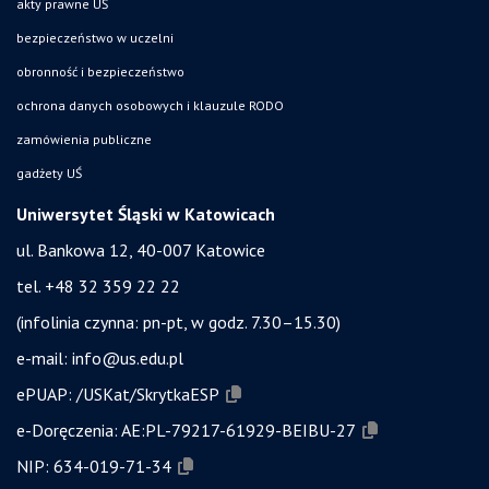
akty prawne UŚ
bezpieczeństwo w uczelni
obronność i bezpieczeństwo
ochrona danych osobowych i klauzule RODO
zamówienia publiczne
gadżety UŚ
Uniwersytet Śląski w Katowicach
ul. Bankowa 12, 40-007 Katowice
tel. +48 32 359 22 22
(infolinia czynna: pn-pt, w godz. 7.30–15.30)
e-mail:
info@us.edu.pl
ePUAP:
/USKat/SkrytkaESP
e-Doręczenia:
AE:PL-79217-61929-BEIBU-27
NIP:
634-019-71-34