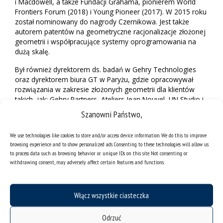
i Macdowell, a także Fundacji Grahama, pionierem World
Frontiers Forum (2018) i Young Pioneer (2017). W 2015 roku
został nominowany do nagrody Czernikowa. Jest także
autorem patentów na geometryczne racjonalizacje złożonej
geometrii i współpracujące systemy oprogramowania na
dużą skalę.
Był również dyrektorem ds. badań w Gehry Technologies
oraz dyrektorem biura GT w Paryżu, gdzie opracowywał
rozwiązania w zakresie złożonych geometrii dla klientów
takich, jak: Gehry Partners, Ateliers Jean Nouvel, UN Studio i
Coop Himmelb(l)au, współpracował także przy projektach:
Szanowni Państwo,
Fondation Louis Vuitton i Louvre Abu Dhabi. Opracował
również prototypy nowych narzędzi do projektowania
We use technologies like cookies to store and/or access device information. We do this to improve
oprogramowania, takich jak GTeam (obecnie Trimble
browsing experience and to show personalized ads. Consenting to these technologies will allow us
Connect, przejęty przez Trimble w 2014 roku).
to process data such as browsing behavior or unique IDs on this site. Not consenting or
withdrawing consent, may adversely affect certain features and functions.
Harmonogram spotkań
Włącz wszystkie ciasteczka
Od 19 czerwca do 1 lipca 2023 roku prof. Andrew Witt
będzie uczestniczyć w badaniach naukowych, zamkniętych
Odrzuć
konsultacjach oraz seminariach dla pracowników i