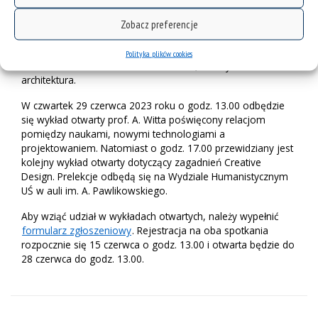
pracowniczek, doktorantów i doktorantek Instytutu Nauk o
Kulturze Uniwersytetu Śląskiego oraz Wydziału Architektury
Zobacz preferencje
Politechniki Śląskiej. Weźmie udział również w zamkniętych
konsultacjach, warsztatach oraz seminariach dla studentów i
Polityka plików cookies
studentek kierunków kulturoznawstwo, kultury mediów oraz
architektura.
W czwartek 29 czerwca 2023 roku o godz. 13.00 odbędzie
się wykład otwarty prof. A. Witta poświęcony relacjom
pomiędzy naukami, nowymi technologiami a
projektowaniem. Natomiast o godz. 17.00 przewidziany jest
kolejny wykład otwarty dotyczący zagadnień Creative
Design. Prelekcje odbędą się na Wydziale Humanistycznym
UŚ w auli im. A. Pawlikowskiego.
Aby wziąć udział w wykładach otwartych, należy wypełnić
formularz zgłoszeniowy
. Rejestracja na oba spotkania
rozpocznie się 15 czerwca o godz. 13.00 i otwarta będzie do
28 czerwca do godz. 13.00.