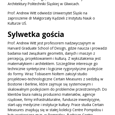
Architektury Politechniki Śląskiej w Gliwicach.
Prof. Andrew Witt odwiedzi Uniwersytet Śląski na
zaproszenie dr Małgorzaty Kądzieli z Instytutu Nauk o
Kulturze UŚ.
Sylwetka gościa
Prof. Andrew Witt jest profesorem nadzwyczajnym w
Harvard Graduate School of Design, gdzie naucza i prowadzi
badania nad związkami geometrii, danych i maszyn z
percepcją, projektowaniem i kulturą. Z wykształcenia jest
matematykiem i architektem. Szczególnie interesuje go
technicznie syntetyczne i logicznie rygorystyczne podejście
do formy. Wraz Tobiasem Noltem założył studio
projektowo-technologiczne Certain Measures z siedzibą w
Bostonie i Berlinie, które zajmuje się systemowym i
skalowalnym podejściem do problemów przestrzennych. Do
klientów biura należą producenci materiałów, agencje
rządowe, firmy infrastrukturalne, fundusze inwestycyjne,
start-upy medyczne i instytucje kultury. Prace studia Certain
Measures znajdują się w stałej kolekcji Centre Pompidou i
były wystawiane m.in. w Pompidou, Barbican Centre,