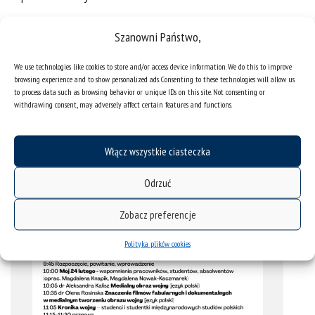
Szczegółowe informacje znajdują się na stronie:
Szanowni Państwo,
www.sjikp.us.edu.pl/pl/stalo-sie-24-lutego
.
We use technologies like cookies to store and/or access device information. We do this to improve
browsing experience and to show personalized ads. Consenting to these technologies will allow us
to process data such as browsing behavior or unique IDs on this site. Not consenting or
withdrawing consent, may adversely affect certain features and functions.
Włącz wszystkie ciasteczka
Odrzuć
Zobacz preferencje
Polityka plików cookies