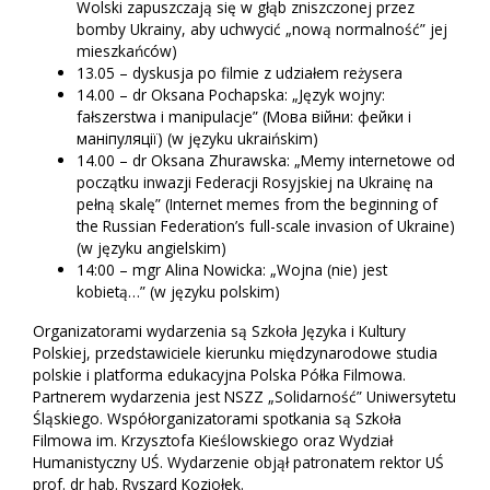
Wolski zapuszczają się w głąb zniszczonej przez
bomby Ukrainy, aby uchwycić „nową normalność” jej
mieszkańców)
13.05 – dyskusja po filmie z udziałem reżysera
14.00 – dr Oksana Pochapska: „Język wojny:
fałszerstwa i manipulacje” (Мова війни: фейки і
маніпуляції) (w języku ukraińskim)
14.00 – dr Oksana Zhurawska: „Memy internetowe od
początku inwazji Federacji Rosyjskiej na Ukrainę na
pełną skalę” (Internet memes from the beginning of
the Russian Federation’s full-scale invasion of Ukraine)
(w języku angielskim)
14:00 – mgr Alina Nowicka: „Wojna (nie) jest
kobietą…” (w języku polskim)
Organizatorami wydarzenia są Szkoła Języka i Kultury
Polskiej, przedstawiciele kierunku międzynarodowe studia
polskie i platforma edukacyjna Polska Półka Filmowa.
Partnerem wydarzenia jest NSZZ „Solidarność” Uniwersytetu
Śląskiego. Współorganizatorami spotkania są Szkoła
Filmowa im. Krzysztofa Kieślowskiego oraz Wydział
Humanistyczny UŚ. Wydarzenie objął patronatem rektor UŚ
prof. dr hab. Ryszard Koziołek.