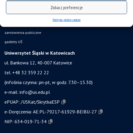
bezpieczeństwo w uczelni
Zobacz preferencje
obronność i bezpieczeństwo
Polityka plików cookies
ochrona danych osobowych i klauzule RODO
zamówienia publiczne
gadżety UŚ
Uniwersytet Śląski w Katowicach
ul. Bankowa 12, 40-007 Katowice
tel. +48 32 359 22 22
(infolinia czynna: pn-pt, w godz. 7.30–15.30)
e-mail:
info@us.edu.pl
ePUAP:
/USKat/SkrytkaESP
e-Doręczenia:
AE:PL-79217-61929-BEIBU-27
NIP:
634-019-71-34