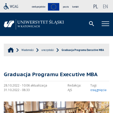
PL
EN
strefa projektów
poczta
kontakt
Wiadomości
uroczystości
Graduacja Programu Executive MBA
Graduacja Programu Executive MBA
28.10.2022 - 10:06 aktualizacja
Redakcja:
Tagi:
31.10.2022 - 08:33
AJS
osiągnięcia