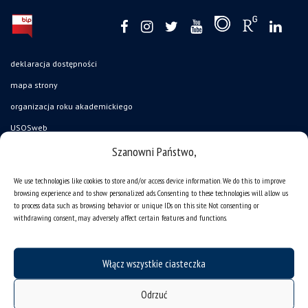
deklaracja dostępności
mapa strony
organizacja roku akademickiego
USOSweb
Szanowni Państwo,
UŚ od A do Z
ogłoszenia
We use technologies like cookies to store and/or access device information. We do this to improve
oferty pracy
browsing experience and to show personalized ads. Consenting to these technologies will allow us
to process data such as browsing behavior or unique IDs on this site. Not consenting or
jak pracujemy?
withdrawing consent, may adversely affect certain features and functions.
baza noclegowa
akademiki
Włącz wszystkie ciasteczka
Wirtualny UŚ
Odrzuć
akty prawne UŚ