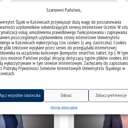
dr Agnieszka Skołucka | „Pracowników
Szanowni Państwo,
uczelni muszą łączyć: zaufanie i
iwersytet Śląski w Katowicach przywiązuje dużą wagę do poszanowania
profesjonalizm”
watności użytkowników odwiedzających serwisy internetowe Uczelni. W cel
ymalizacji usług, umożliwienia prawidłowego funkcjonowania i zapisywania
awień poszczególnych użytkowników, strony internetowe Uniwersytetu
skiego w Katowicach wykorzystują tzw. cookies (z ang. ciasteczka). Cookies
e pliki tekstowe wysyłane przez serwis do przeglądarki internetowej
tkownika na urządzeniu końcowym (komputer, smartfon, tablet, itp.). W tym
jscu możecie Państwo podjąć decyzję dotyczącą typów plików cookies, kt
dą wykorzystywane w tym serwisie internetowym. Zachęcamy do zapoznani
 z Polityką Prywatności Serwisów Internetowych Uniwersytetu Śląskiego w
towicach.
 do współpracy
„Każde rozwiązani
raz gromadzimy
wypracujemy w ramach c
rzędzia
wiedzę
łącz wszystkie ciasteczka
Odrzuć
Zobacz preferencje
. Damy
rośliny
można poró
agać uczelnie w
Polityka plików cookies
ci ją, a Ty podejmiesz decy
iu ich własnych
ją przyjmiesz, czy będziesz
ających pozycję
cieszyć i czy o nią 
polskiej nauki”