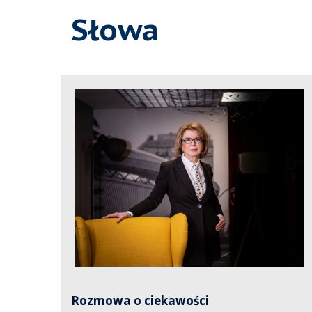
Słowa
„Powołane przez nas centrum ma
prowokować pewne pytania, ale
też udostępniać miejsce do
dyskusji i dostarczać
profesjonalnych narzędzi. U
źródeł jego powstania tkwiła
i pasja poznania”
ciekawość
Rozmowa o ciekawości