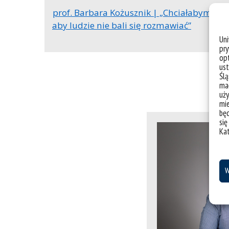
prof. Barbara Kożusznik | „Chciałabym,
aby ludzie nie bali się rozmawiać”
Un
pry
opt
ust
Ślą
mał
uży
mie
bę
się
Ka
„Zapraszamy
ekspertów o
i konstruujemy na
W
po to, aby wspom
projektowan
rozwiązań umacni