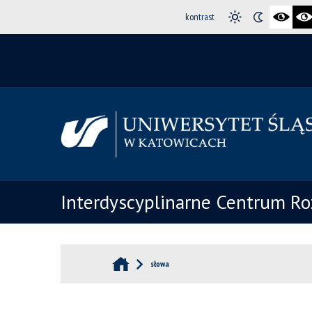
kontrast
Interdyscyplinarne Centrum R
słowa