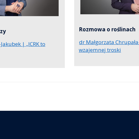
Rozmowa o roślinach
zy
dr Małgorzata Chrupała
Jakubek | „ICRK to
wzajemnej troski