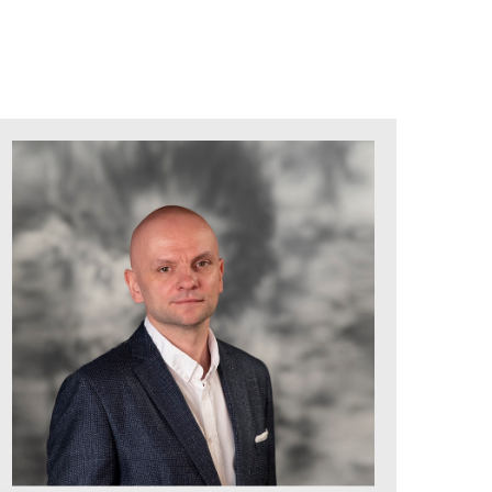
„Możemy rozwiązywać pewne
problemy intuicyjnie, ale
zminimalizujemy ryzyko porażki,
jeśli oprzemy się na danych,
których dostarczyć nam mogą
profesjonalne narzędzia. My
zaangażowaliśmy się
w projektowanie takich właśnie
rozwiązań”