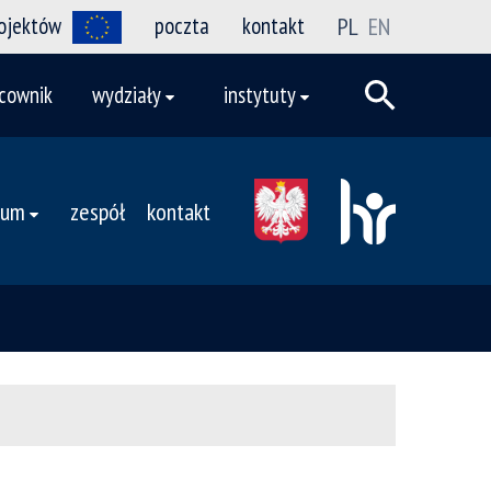
rojektów
poczta
kontakt
PL
EN
cownik
wydziały
instytuty
rum
zespół
kontakt