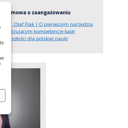
Rozmowa o zaangażowaniu
prof. Olaf Flak | O pierwszym narzędziu
u
analizującym kompetencje kadr
przyszłości dla polskiej nauki
 to
óre
a
e, które
entrum,
wnać do
zję, czy
 się nią
zadbasz”