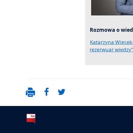
Rozmowa o wied
Katarzyna Więcek-
rezerwuar wiedzy”