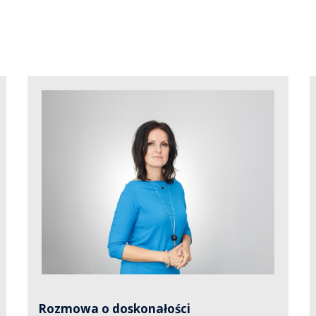
„Powinniśmy dbać o to, aby
wzajemne zaufanie było
budowane na profesjonalizmie.
doskonałość
Tak rozumiana
wymaga rozwijania swoich
kompetencji, bez względu na to,
jaką rolę pełnimy w uczelni”
Rozmowa o doskonałości