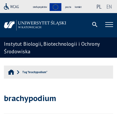
PL
EN
strefa projektów
poczta
kontakt
Instytut Biologii, Biotechnologii i Ochrony
Środowiska
Tag "brachypodium"
brachypodium