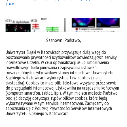
rrna
Szanowni Państwo,
Uniwersytet Śląski w Katowicach przywiązuje dużą wagę do
poszanowania prywatności użytkowników odwiedzających serwisy
internetowe Uczelni. W celu optymalizacji usług, umożliwienia
prawidłowego funkcjonowania i zapisywania ustawień
poszczególnych użytkowników, strony internetowe Uniwersytetu
Śląskiego w Katowicach wykorzystują tzw. cookies (z ang.
ciasteczka). Cookies to małe pliki tekstowe wysyłane przez serwis
do przeglądarki internetowej użytkownika na urządzeniu końcowym
(komputer, smartfon, tablet, itp.). W tym miejscu możecie Państwo
Brachypodium: 20 years as a grass biology model system;
podjąć decyzję dotyczącą typów plików cookies, które będą
the way forward?
wykorzystywane w tym serwisie internetowym. Zachęcamy do
zapoznania się z Polityką Prywatności Serwisów Internetowych
Uniwersytetu Śląskiego w Katowicach.
W czasopiśmie Trends in Plant Science ukazała się
nowa praca, będąca owocem wielostronnej