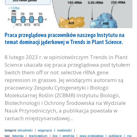
Praca przeglądowa pracowników naszego Instytutu na
temat dominacji jąderkowej w Trends in Plant Science.
8 lutego 2023 r. w opiniotwórczym Trends in Plant
Science ukazała się praca przeglądowa pod tytułem
Switch them off or not: selective rRNA gene
repression in grasses. Jej wiodącymi autorami są
pracownicy Zespołu Cytogenetyki i Biologii
Molekularnej Roślin (ZCBMR) Instytutu Biologii,
Biotechnologii i Ochrony Środowiska na Wydziale
Nauk Przyrodniczych, a publikacja powstała w
ramach międzynarodowej...
kategorie:
aktualności
osiągnięcia
wiadomości
tagi :
botanika
brachypodium
dna
genetyka
praca przeglądowa
publikacje
rna