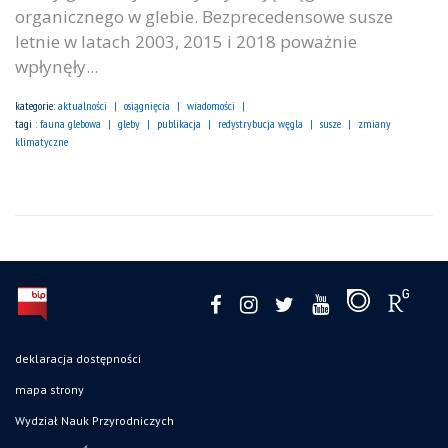
organicznego w glebie. Bezprecedensowe susze
letnie w latach 2003, 2015 i 2018 poważnie
wpłynęły...
kategorie:
aktualności
osiągnięcia
wiadomości
tagi :
fauna glebowa
gleby
publikacja
redystrybucja węgla
susze
zmiany
klimatyczne
deklaracja dostępności
mapa strony
Wydział Nauk Przyrodniczych