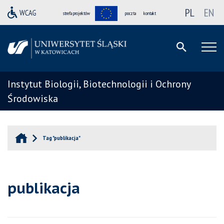
PL
EN
strefa projektów
poczta
kontakt
Instytut Biologii, Biotechnologii i Ochrony
Środowiska
Tag "publikacja"
publikacja