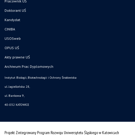
Pracownik UŚ
Doktorant UŚ
Kandydat
CINIBA
USOSweb
OPUS UŚ
Akty prawne UŚ
Archiwum Prac Dyplomowych
Instytut Biologii, Biotechnologii i Ochrony Środowiska
ul. Jagiellońska 28,
ul. Bankowa 9,
40-032 KATOWICE
Projekt Zintegrowany Program Rozwoju Uniwersytetu Śląskiego w Katowicach