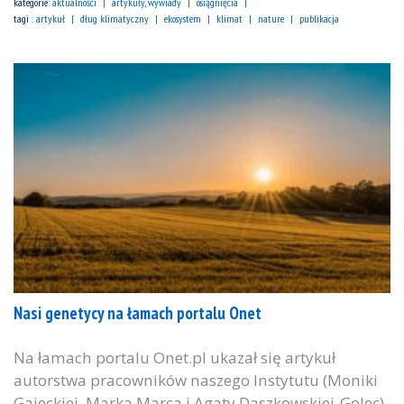
kategorie:
aktualności
artykuły, wywiady
osiągnięcia
tagi :
artykuł
dług klimatyczny
ekosystem
klimat
nature
publikacja
Nasi genetycy na łamach portalu Onet
Na łamach portalu Onet.pl ukazał się artykuł
autorstwa pracowników naszego Instytutu (Moniki
Gajeckiej, Marka Marca i Agaty Daszkowskiej-Golec)