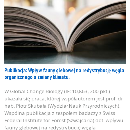
Publikacja: Wpływ fauny glebowej na redystrybucję węgla
organicznego a zmiany klimatu.
W Global Change Biology (IF: 10,863, 200 pkt.)
ukazała się praca, której współautorem jest prof. dr
hab. Piotr Skubała (Wydział Nauk Przyrodniczych).
Wspólna publikacja z zespołem badaczy z Swiss
Federal Institute for Forest (Szwajcaria) dot. wpływu
fauny glebowej na redystrybucję węgla