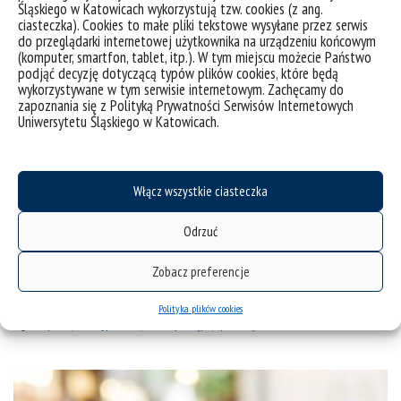
Śląskiego w Katowicach wykorzystują tzw. cookies (z ang.
ciasteczka). Cookies to małe pliki tekstowe wysyłane przez serwis
Brachypodium: 20 years as a grass biology model system;
do przeglądarki internetowej użytkownika na urządzeniu końcowym
the way forward?
(komputer, smartfon, tablet, itp.). W tym miejscu możecie Państwo
podjąć decyzję dotyczącą typów plików cookies, które będą
wykorzystywane w tym serwisie internetowym. Zachęcamy do
W czasopiśmie Trends in Plant Science ukazała się
zapoznania się z Polityką Prywatności Serwisów Internetowych
nowa praca, będąca owocem wielostronnej
Uniwersytetu Śląskiego w Katowicach.
współpracy międzynarodowej, w tym naszego
badacza prof. dra hab. Roberta Hasteroka (który jest
pierwszym i jednym z dwóch autorów
Włącz wszystkie ciasteczka
korespondencyjnych pracy). Jest to obszerna feature
review (główna praca przeglądowa numeru)
Odrzuć
przedstawiająca stan obecny i perspektywy po XX
Zobacz preferencje
latach badań z wykorzystaniem modelowego...
Polityka plików cookies
kategorie:
aktualności
wiadomości
tagi :
artykuł
brachypodium
otwarty dostęp
publikacja