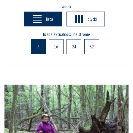
widok
lista
plytki
liczba aktualności na stronie
8
16
24
32