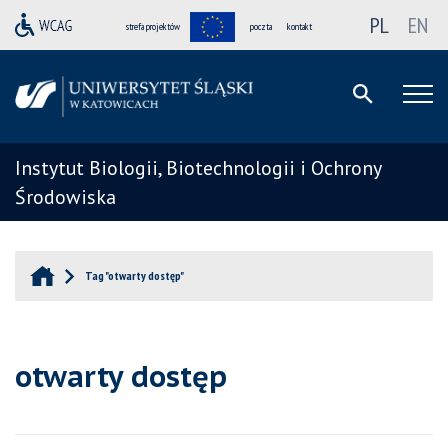
PL
EN
strefa projektów
poczta
kontakt
Instytut Biologii, Biotechnologii i Ochrony
Środowiska
Tag "otwarty dostęp"
otwarty dostęp