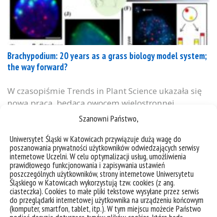
Brachypodium: 20 years as a grass biology model system;
the way forward?
W czasopiśmie Trends in Plant Science ukazała się
nowa praca, będąca owocem wielostronnej
współpracy międzynarodowej, w tym naszego
Szanowni Państwo,
badacza prof. dra hab. Roberta Hasteroka (który jest
Uniwersytet Śląski w Katowicach przywiązuje dużą wagę do
pierwszym i jednym z dwóch autorów
poszanowania prywatności użytkowników odwiedzających serwisy
korespondencyjnych pracy). Jest to obszerna feature
internetowe Uczelni. W celu optymalizacji usług, umożliwienia
review (główna praca przeglądowa numeru)
prawidłowego funkcjonowania i zapisywania ustawień
poszczególnych użytkowników, strony internetowe Uniwersytetu
przedstawiająca stan obecny i perspektywy po XX
Śląskiego w Katowicach wykorzystują tzw. cookies (z ang.
latach badań z wykorzystaniem modelowego...
ciasteczka). Cookies to małe pliki tekstowe wysyłane przez serwis
do przeglądarki internetowej użytkownika na urządzeniu końcowym
kategorie:
aktualności
wiadomości
(komputer, smartfon, tablet, itp.). W tym miejscu możecie Państwo
tagi :
artykuł
brachypodium
otwarty dostęp
publikacja