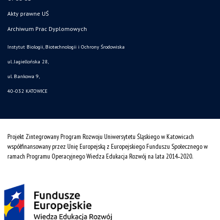
Akty prawne UŚ
Archiwum Prac Dyplomowych
Instytut Biologii, Biotechnologii i Ochrony Środowiska
ul. Jagiellońska 28,
ul. Bankowa 9,
40-032 KATOWICE
Projekt Zintegrowany Program Rozwoju Uniwersytetu Śląskiego w Katowicach
współfinansowany przez Unię Europejską z Europejskiego Funduszu Społecznego w
ramach Programu Operacyjnego Wiedza Edukacja Rozwój na lata 2014˗2020.