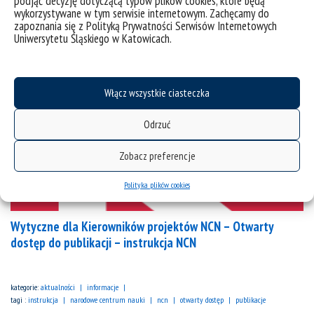
podjąć decyzję dotyczącą typów plików cookies, które będą
wykorzystywane w tym serwisie internetowym. Zachęcamy do
zapoznania się z Polityką Prywatności Serwisów Internetowych
Uniwersytetu Śląskiego w Katowicach.
Włącz wszystkie ciasteczka
Odrzuć
Zobacz preferencje
Polityka plików cookies
Wytyczne dla Kierowników projektów NCN – Otwarty
dostęp do publikacji – instrukcja NCN
kategorie:
aktualności
informacje
tagi :
instrukcja
narodowe centrum nauki
ncn
otwarty dostęp
publikacje